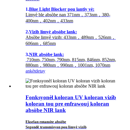
1.
Blue Light Blocker pou lantiy vè:
Limyè ble absòbe nan 371nm，373nm，380-
400nm，402nm，433nm
2.
Vizib limyè absòbe lank:
Absòbe limyè vizib: 433nm，489nm，526nm，
606nm，685nm
3.
NIR absòbe lank:
710nm, 750nm, 790nm, 815nm, 846nm, 852nm,
880nm，980nm，990nm，1001nm, 1070nm
ankèt
detay
Fonksyonèl koloran UV koloran vizib
koloran tou pre enfrawouj koloran
absòbe NIR lank
Ekselan entansite absòbe
Segondè transmisyon pou limyè vizib