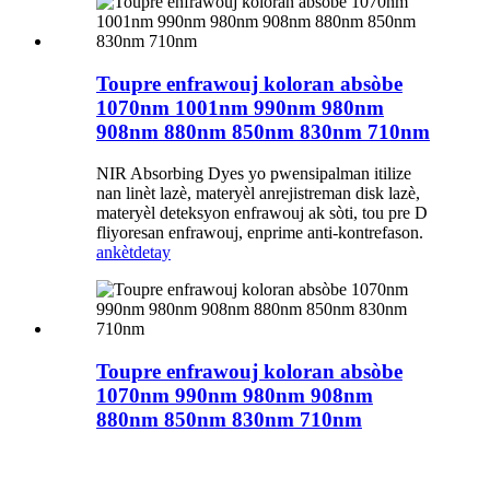
Toupre enfrawouj koloran absòbe
1070nm 1001nm 990nm 980nm
908nm 880nm 850nm 830nm 710nm
NIR Absorbing Dyes yo pwensipalman itilize
nan linèt lazè, materyèl anrejistreman disk lazè,
materyèl deteksyon enfrawouj ak sòti, tou pre D
fliyoresan enfrawouj, enprime anti-kontrefason.
ankèt
detay
Toupre enfrawouj koloran absòbe
1070nm 990nm 980nm 908nm
880nm 850nm 830nm 710nm