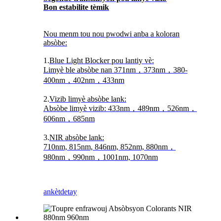
Bon estabilite tèmik
Nou menm tou nou pwodwi anba a koloran
absòbe:
1.
Blue Light Blocker pou lantiy vè:
Limyè ble absòbe nan 371nm，373nm，380-
400nm，402nm，433nm
2.
Vizib limyè absòbe lank:
Absòbe limyè vizib: 433nm，489nm，526nm，
606nm，685nm
3.
NIR absòbe lank:
710nm, 815nm, 846nm, 852nm, 880nm，
980nm，990nm，1001nm, 1070nm
ankèt
detay