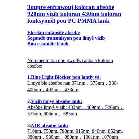
Toupre enfrawouj koloran absòbe
920nm vizib koloran 430nm koloran
fonksyonèl pou PC PMMA lank
Ekselan entansite absòbe
Segondè transmisyon pou limyè vizib
Bon estabilite tèmik
Nou menm tou nou pwodwi anba a koloran
absòbe:
1.
Blue Light Blocker pou lantiy vè:
Limyè ble absòbe nan 371nm，373nm，380-
400nm，402nm，433nm
2.
Vizib limyè absòbe lank:
Absòbe limyè vizib: 433nm，489nm，526nm，
575nm, 606nm， 685nm
3.
NIR absòbe lank:
710nm, 750nm, 790nm, 815nm, 846nm, 852nm,
880nm，980nm，990nm，1001nm, 1070nm