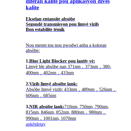
diferan kalite pou aplikasyon divès
kalite
Ekselan entansite absòbe
Segondè transmisyon pou limyè vizib
Bon estabilite tèmik
Nou menm tou nou pwodwi anba a koloran
absòbe:
1.
Blue Light Blocker pou lantiy vè:
Limyè ble absòbe nan 371nm，373nm，380-
400nm，402nm，433nm
2.
Vizib limyè absòbe lank:
Absòbe limyè vizib: 433nm，489nm，526nm，
606nm，685nm
3.
NIR absòbe lank:
710nm, 750nm, 790nm,
815nm, 846nm, 852nm, 880nm，980nm，
990nm，1001nm, 1070nm
ankèt
detay