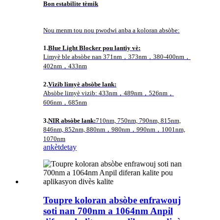
Bon estabilite tèmik
Nou menm tou nou pwodwi anba a koloran absòbe:
1.
Blue Light Blocker pou lantiy vè:
Limyè ble absòbe nan 371nm，373nm，380-400nm，
402nm，433nm
2.
Vizib limyè absòbe lank:
Absòbe limyè vizib: 433nm，489nm，526nm，
606nm，685nm
3.
NIR absòbe lank:
710nm, 750nm, 790nm, 815nm,
846nm, 852nm, 880nm，980nm，990nm，1001nm,
1070nm
ankèt
detay
Toupre koloran absòbe enfrawouj
soti nan 700nm a 1064nm Anpil