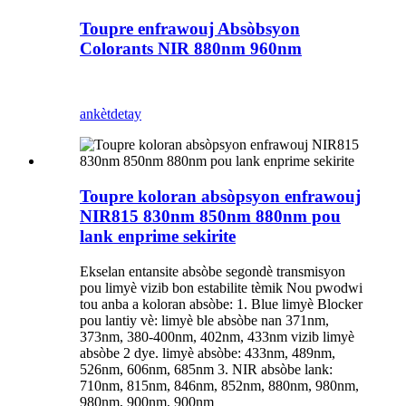
Toupre enfrawouj Absòbsyon
Colorants NIR 880nm 960nm
ankèt
detay
Toupre koloran absòpsyon enfrawouj
NIR815 830nm 850nm 880nm pou
lank enprime sekirite
Ekselan entansite absòbe segondè transmisyon
pou limyè vizib bon estabilite tèmik Nou pwodwi
tou anba a koloran absòbe: 1. Blue limyè Blocker
pou lantiy vè: limyè ble absòbe nan 371nm,
373nm, 380-400nm, 402nm, 433nm vizib limyè
absòbe 2 dye. limyè absòbe: 433nm, 489nm,
526nm, 606nm, 685nm 3. NIR absòbe lank:
710nm, 815nm, 846nm, 852nm, 880nm, 980nm,
980nm, 900nm, 900nm