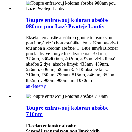
Toupre enfrawouj koloran absòbe
980nm pou Lazè Pwoteje Lantiy
Ekselan entansite absòbe segondè transmisyon
pou limyè vizib bon estabilite tèmik Nou pwodwi
tou anba a koloran absòbe: 1. Blue limyè Blocker
pou lantiy vè: limyè ble absòbe nan 371nm,
373nm, 380-400nm, 402nm, 433nm vizib limyè
absòbe 2 dye. absòbe limyè: 433nm, 489nm,
526nm, 606nm, 685nm 3. NIR absòbe lank:
710nm, 750nm, 790nm, 815nm, 846nm, 852nm,
852nm，900m, 900m nm, 1070nm
ankèt
detay
Toupre enfrawouj koloran absòbe
710nm
Ekselan entansite absòbe
Segondè transmisyon pou limyè vizib