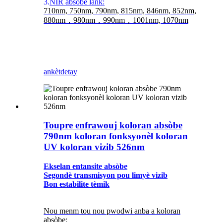
3.
NIR absòbe lank:
710nm, 750nm, 790nm, 815nm, 846nm, 852nm,
880nm，980nm，990nm，1001nm, 1070nm
ankèt
detay
Toupre enfrawouj koloran absòbe
790nm koloran fonksyonèl koloran
UV koloran vizib 526nm
Ekselan entansite absòbe
Segondè transmisyon pou limyè vizib
Bon estabilite tèmik
Nou menm tou nou pwodwi anba a koloran
absòbe: