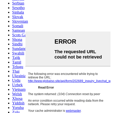
Serbian
Sesotho
Sinhala
Slovak
Slovenian
Somali
Samoan
Scots Gaelic
Shona
Sindhi
Sundanese
Swahili
Tajik
Tamil
Telugu
Thai
Ukrainian
Urdu
Uzbek
Vietnamese
Welsh
Xhosa
Yiddish
Yoruba
Zulu