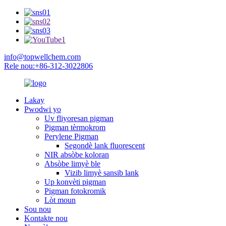
info@topwellchem.com
Rele nou:+86-312-3022806
Lakay
Pwodwi yo
Uv fliyoresan pigman
Pigman tèrmokrom
Perylene Pigman
Segondè lank fluorescent
NIR absòbe koloran
Absòbe limyè ble
Vizib limyè sansib lank
Up konvèti pigman
Pigman fotokromik
Lòt moun
Sou nou
Kontakte nou