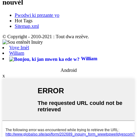
nouvèl
Pwodwi ki prezante yo
Hot Tags
Sitemap.xml
© Copyright - 2010-2021 : Tout dwa rezève.
Voye Imèl
William
William
Android
x