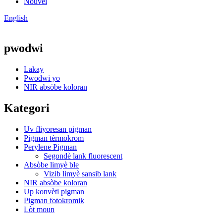
Nouvèl
English
pwodwi
Lakay
Pwodwi yo
NIR absòbe koloran
Kategori
Uv fliyoresan pigman
Pigman tèrmokrom
Perylene Pigman
Segondè lank fluorescent
Absòbe limyè ble
Vizib limyè sansib lank
NIR absòbe koloran
Up konvèti pigman
Pigman fotokromik
Lòt moun