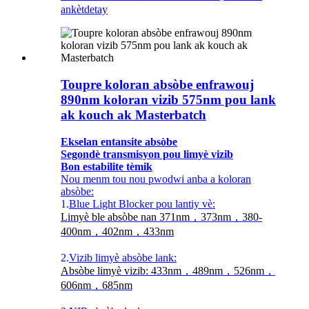
ankèt
detay
Toupre koloran absòbe enfrawouj
890nm koloran vizib 575nm pou lank
ak kouch ak Masterbatch
Ekselan entansite absòbe
Segondè transmisyon pou limyè vizib
Bon estabilite tèmik
Nou menm tou nou pwodwi anba a koloran
absòbe:
1.
Blue Light Blocker pou lantiy vè:
Limyè ble absòbe nan 371nm，373nm，380-
400nm，402nm，433nm
2.
Vizib limyè absòbe lank:
Absòbe limyè vizib: 433nm，489nm，526nm，
606nm，685nm