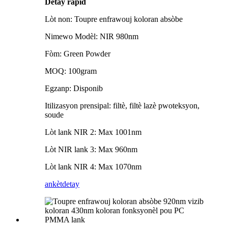
Detay rapid
Lòt non: Toupre enfrawouj koloran absòbe
Nimewo Modèl: NIR 980nm
Fòm: Green Powder
MOQ: 100gram
Egzanp: Disponib
Itilizasyon prensipal: filtè, filtè lazè pwoteksyon,
soude
Lòt lank NIR 2: Max 1001nm
Lòt NIR lank 3: Max 960nm
Lòt lank NIR 4: Max 1070nm
ankèt
detay