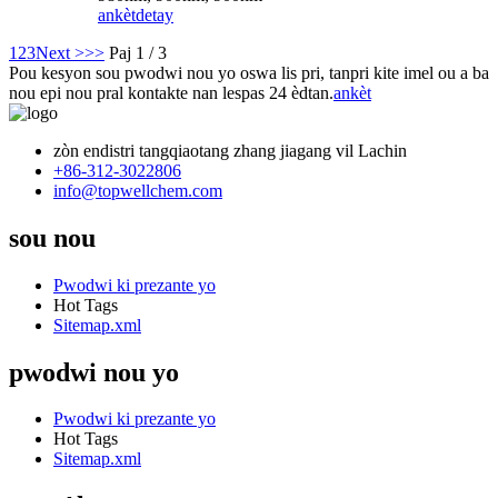
ankèt
detay
1
2
3
Next >
>>
Paj 1 / 3
Pou kesyon sou pwodwi nou yo oswa lis pri, tanpri kite imel ou a ba
nou epi nou pral kontakte nan lespas 24 èdtan.
ankèt
zòn endistri tangqiaotang zhang jiagang vil Lachin
+86-312-3022806
info@topwellchem.com
sou nou
Pwodwi ki prezante yo
Hot Tags
Sitemap.xml
pwodwi nou yo
Pwodwi ki prezante yo
Hot Tags
Sitemap.xml