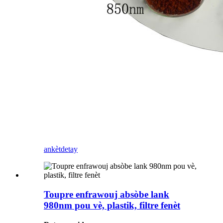
ankèt
detay
Toupre enfrawouj absòbe lank
980nm pou vè, plastik, filtre fenèt