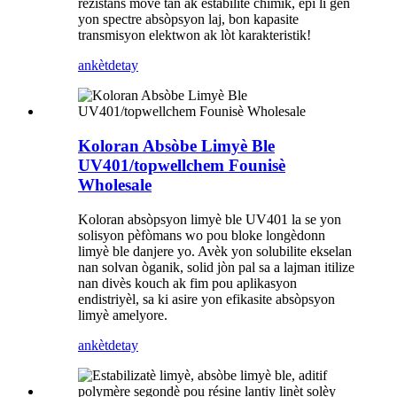
rezistans move tan ak estabilite chimik, epi li gen
yon spectre absòpsyon laj, bon kapasite
transmisyon elektwon ak lòt karakteristik!
ankèt
detay
Koloran Absòbe Limyè Ble
UV401/topwellchem Founisè
Wholesale
Koloran absòpsyon limyè ble UV401 la se yon
solisyon pèfòmans wo pou bloke longèdonn
limyè ble danjere yo. Avèk yon solubilite ekselan
nan solvan òganik, solid jòn pal sa a lajman itilize
nan divès kouch ak fim pou aplikasyon
endistriyèl, sa ki asire yon efikasite absòpsyon
limyè amelyore.
ankèt
detay