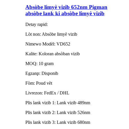
Absòbe limyè vizib 652nm Pigman
absòbe lank ki absòbe limyè vizib
Detay rapid:
Lòt non: Absòbe limyè vizib
Nimewo Modèl: VD652
Kalite: Koloran absòban vizib
MOQ: 10 gram
Egzanp: Disponib
Fòm: Poud vèt
Livrezon: FedEx / DHL
Plis lank vizib 1: Lank vizib 489nm
Plis lank vizib 2: Lank vizib 526nm
Plis lank vizib 3: Lank vizib 680nm