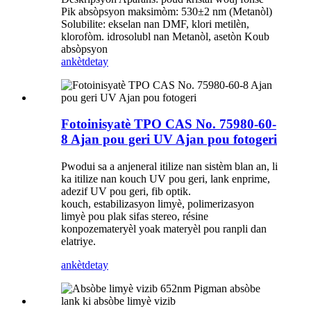
Pik absòpsyon maksimòm: 530±2 nm (Metanòl)
Solubilite: ekselan nan DMF, klori metilèn,
klorofòm. idrosolubl nan Metanòl, asetòn Koub
absòpsyon
ankèt
detay
Fotoinisyatè TPO CAS No. 75980-60-
8 Ajan pou geri UV Ajan pou fotogeri
Pwodui sa a anjeneral itilize nan sistèm blan an, li
ka itilize nan kouch UV pou geri, lank enprime,
adezif UV pou geri, fib optik.
kouch, estabilizasyon limyè, polimerizasyon
limyè pou plak sifas stereo, résine
konpoze
materyèl yo
ak materyèl pou ranpli dan
elatriye.
ankèt
detay