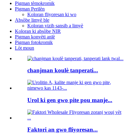
Pigman tèmokromik
Pigman Perilèn
Koloran fliyoresan ki wo
Absòbe limyè ble
Koloran vizib sansib a limyè
Koloran ki absòbe NIR
Pigman konvèti anlè
Pigman fotokromik
Lòt moun
chanjman koulè tanperati...
Urol ki gen gwo pite pou manje...
Faktori an gwo fliyoresan...