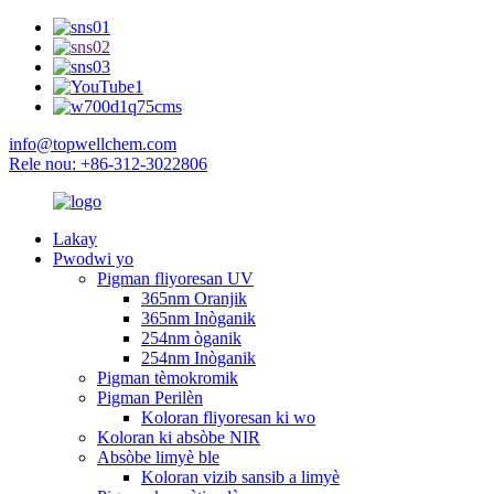
info@topwellchem.com
Rele nou: +86-312-3022806
Lakay
Pwodwi yo
Pigman fliyoresan UV
365nm Oranjik
365nm Inòganik
254nm òganik
254nm Inòganik
Pigman tèmokromik
Pigman Perilèn
Koloran fliyoresan ki wo
Koloran ki absòbe NIR
Absòbe limyè ble
Koloran vizib sansib a limyè