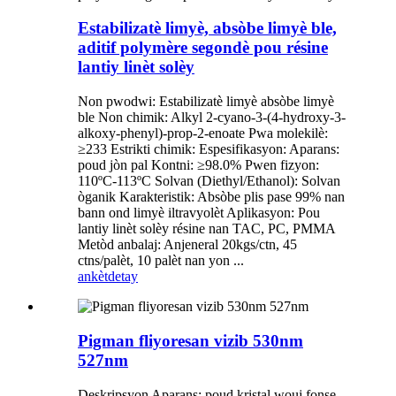
Estabilizatè limyè, absòbe limyè ble,
aditif polymère segondè pou résine
lantiy linèt solèy
Non pwodwi: Estabilizatè limyè absòbe limyè
ble Non chimik: Alkyl 2-cyano-3-(4-hydroxy-3-
alkoxy-phenyl)-prop-2-enoate Pwa molekilè:
≥233 Estrikti chimik: Espesifikasyon: Aparans:
poud jòn pal Kontni: ≥98.0% Pwen fizyon:
110ºC-113ºC Solvan (Diethyl/Ethanol): Solvan
òganik Karakteristik: Absòbe plis pase 99% nan
bann ond limyè iltravyolèt Aplikasyon: Pou
lantiy linèt solèy résine nan TAC, PC, PMMA
Metòd anbalaj: Anjeneral 20kgs/ctn, 45
ctns/palèt, 10 palèt nan yon ...
ankèt
detay
Pigman fliyoresan vizib 530nm
527nm
Deskripsyon Aparans: poud kristal wouj fonse