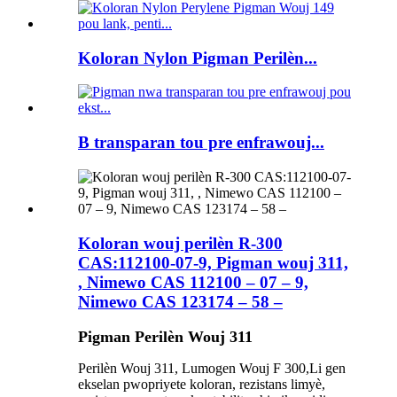
Koloran Nylon Pigman Perilèn...
B transparan tou pre enfrawouj...
Koloran wouj perilèn R-300
CAS:112100-07-9, Pigman wouj 311,
, Nimewo CAS 112100 – 07 – 9,
Nimewo CAS 123174 – 58 –
Pigman Perilèn Wouj 311
Perilèn Wouj 311, Lumogen Wouj F 300,
Li gen
ekselan pwopriyete koloran, rezistans limyè,