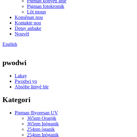
Pigman konvèti anlè
Pigman fotokromik
Lòt moun
Konsènan nou
Kontakte nou
Detay anbake
Nouvèl
English
pwodwi
Lakay
Pwodwi yo
Absòbe limyè ble
Kategori
Pigman fliyoresan UV
365nm Oranjik
365nm Inòganik
254nm òganik
254nm Inòganik