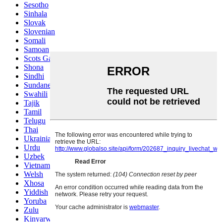
Sesotho
Sinhala
Slovak
Slovenian
Somali
Samoan
Scots Gaelic
Shona
Sindhi
Sundanese
Swahili
Tajik
Tamil
Telugu
Thai
Ukrainian
Urdu
Uzbek
Vietnamese
Welsh
Xhosa
Yiddish
Yoruba
Zulu
Kinyarwanda