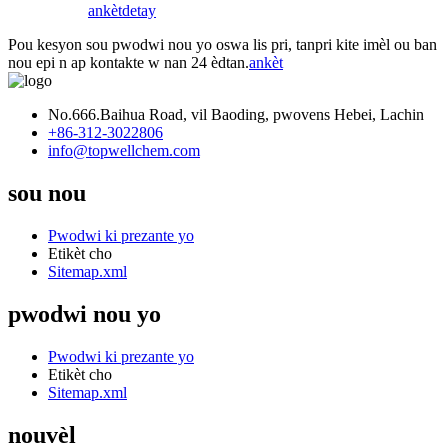
ankèt
detay
Pou kesyon sou pwodwi nou yo oswa lis pri, tanpri kite imèl ou ban
nou epi n ap kontakte w nan 24 èdtan.
ankèt
No.666.Baihua Road, vil Baoding, pwovens Hebei, Lachin
+86-312-3022806
info@topwellchem.com
sou nou
Pwodwi ki prezante yo
Etikèt cho
Sitemap.xml
pwodwi nou yo
Pwodwi ki prezante yo
Etikèt cho
Sitemap.xml
nouvèl