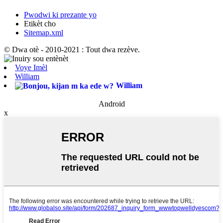
Pwodwi ki prezante yo
Etikèt cho
Sitemap.xml
© Dwa otè - 2010-2021 : Tout dwa rezève.
Voye Imèl
William
William
Android
x