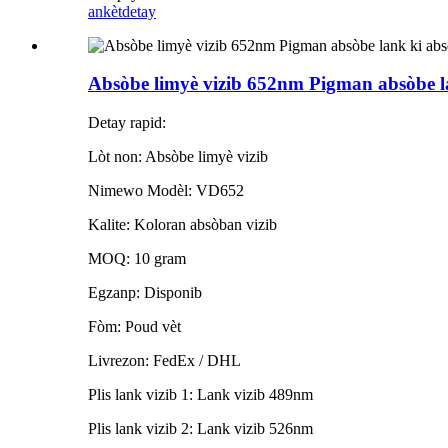
ankèt
detay
Absòbe limyè vizib 652nm Pigman absòbe la
Detay rapid:
Lòt non: Absòbe limyè vizib
Nimewo Modèl: VD652
Kalite: Koloran absòban vizib
MOQ: 10 gram
Egzanp: Disponib
Fòm: Poud vèt
Livrezon: FedEx / DHL
Plis lank vizib 1: Lank vizib 489nm
Plis lank vizib 2: Lank vizib 526nm