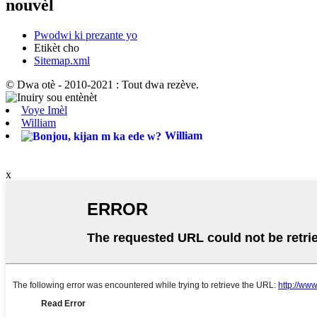
nouvèl
Pwodwi ki prezante yo
Etikèt cho
Sitemap.xml
© Dwa otè - 2010-2021 : Tout dwa rezève.
Voye Imèl
William
William
x