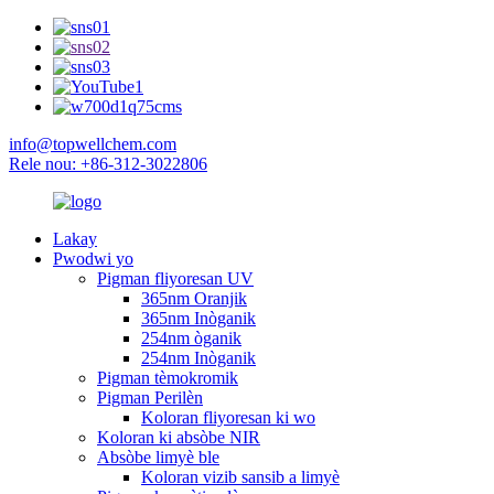
info@topwellchem.com
Rele nou: +86-312-3022806
Lakay
Pwodwi yo
Pigman fliyoresan UV
365nm Oranjik
365nm Inòganik
254nm òganik
254nm Inòganik
Pigman tèmokromik
Pigman Perilèn
Koloran fliyoresan ki wo
Koloran ki absòbe NIR
Absòbe limyè ble
Koloran vizib sansib a limyè