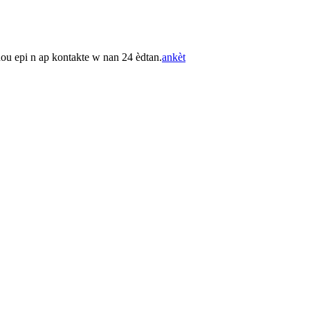
nou epi n ap kontakte w nan 24 èdtan.
ankèt