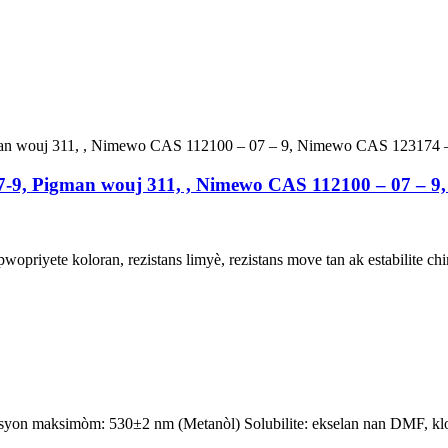
7-9, Pigman wouj 311, , Nimewo CAS 112100 – 07 – 9
pwopriyete koloran, rezistans limyè, rezistans move tan ak estabilite chi
syon maksimòm: 530±2 nm (Metanòl) Solubilite: ekselan nan DMF, klor