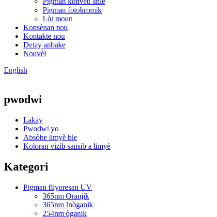
Pigman konvèti anlè
Pigman fotokromik
Lòt moun
Konsènan nou
Kontakte nou
Detay anbake
Nouvèl
English
pwodwi
Lakay
Pwodwi yo
Absòbe limyè ble
Koloran vizib sansib a limyè
Kategori
Pigman fliyoresan UV
365nm Oranjik
365nm Inòganik
254nm òganik