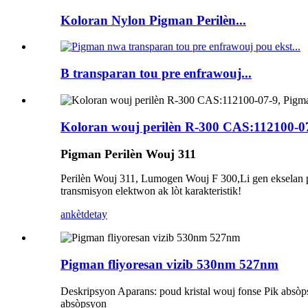
Koloran Nylon Pigman Perilèn...
B transparan tou pre enfrawouj...
Koloran wouj perilèn R-300 CAS:112100-0
Pigman Perilèn Wouj 311
Perilèn Wouj 311, Lumogen Wouj F 300,
Li gen ekselan 
transmisyon elektwon ak lòt karakteristik!
ankèt
detay
Pigman fliyoresan vizib 530nm 527nm
Deskripsyon Aparans: poud kristal wouj fonse Pik absòp
absòpsyon