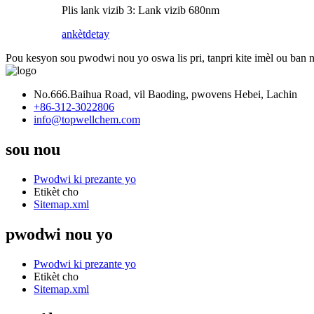
Plis lank vizib 3: Lank vizib 680nm
ankèt
detay
Pou kesyon sou pwodwi nou yo oswa lis pri, tanpri kite imèl ou ban 
No.666.Baihua Road, vil Baoding, pwovens Hebei, Lachin
+86-312-3022806
info@topwellchem.com
sou nou
Pwodwi ki prezante yo
Etikèt cho
Sitemap.xml
pwodwi nou yo
Pwodwi ki prezante yo
Etikèt cho
Sitemap.xml