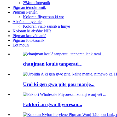
254nm Inòganik
Pigman tèmokromik
Pigman Perilèn
Koloran fliyoresan ki wo
Absòbe limyè ble
Koloran vizib sansib a limyè
Koloran ki absòbe NIR
Pigman konvèti anlè
Pigman fotokromik
Lòt moun
chanjman koulè tanperati...
Urol ki gen gwo pite pou manje...
Faktori an gwo fliyoresan...