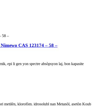
, Nimewo CAS 123174 – 58 –
mik, epi li gen yon spectre absòpsyon laj, bon kapasite
i metilèn, klorofòm. idrosolubl nan Metanòl, asetòn Koub