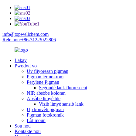
info@topwellchem.com
Rele nou:+86-312-3022806
Lakay
Pwodwi yo
Uv fliyoresan pigman
Pigman tèrmokrom
Perylene Pigman
Segondè lank fluorescent
NIR absòbe koloran
Absòbe limyè ble
Vizib limyè sansib lank
Up konvèti pigman
Pigman fotokromik
Lòt moun
Sou nou
Kontakte nou