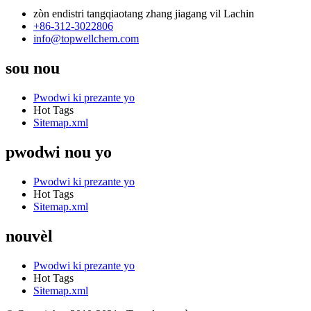
zòn endistri tangqiaotang zhang jiagang vil Lachin
+86-312-3022806
info@topwellchem.com
sou nou
Pwodwi ki prezante yo
Hot Tags
Sitemap.xml
pwodwi nou yo
Pwodwi ki prezante yo
Hot Tags
Sitemap.xml
nouvèl
Pwodwi ki prezante yo
Hot Tags
Sitemap.xml