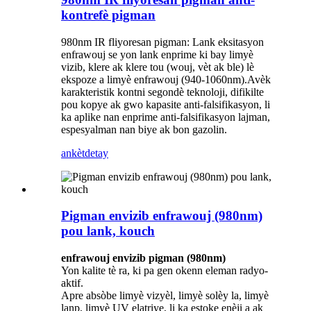
kontrefè pigman
980nm IR fliyoresan pigman: Lank eksitasyon
enfrawouj se yon lank enprime ki bay limyè
vizib, klere ak klere tou (wouj, vèt ak ble) lè
ekspoze a limyè enfrawouj (940-1060nm).Avèk
karakteristik kontni segondè teknoloji, difikilte
pou kopye ak gwo kapasite anti-falsifikasyon, li
ka aplike nan enprime anti-falsifikasyon lajman,
espesyalman nan biye ak bon gazolin.
ankèt
detay
Pigman envizib enfrawouj (980nm)
pou lank, kouch
enfrawouj envizib pigman (980nm)
Yon kalite tè ra, ki pa gen okenn eleman radyo-
aktif.
Apre absòbe limyè vizyèl, limyè solèy la, limyè
lanp, limyè UV elatriye, li ka estoke enèji a ak