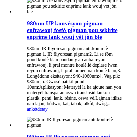
980nm UP konvèsyon pigman
enfrawouj fosfò pigman pou sekirite
enprime lank wouj vèt jòn ble
980nm IR fliyoresan pigman anti-kontrefè
pigman 1. IR fliyoresan pigman;2. Li se fòm
poud koulè blan pandan y ap anba reyon
enfrawouj, li pral montre koulè.lè deplase lwen
reyon enfrawouj, li pral tounen nan koulè blan;3.
Longèdonn eksitasyon: 940-1060nm;4. Vag pik:
980nm;5. Gwosè patikil poud:
10um;Aplikasyon: Materyèl la ka ajoute nan yon
materyèl transparan oswa translusid tankou
plastik, penti, lank, résine, oswa vè.Lajman itilize
nan lajan, bòdwo, kat, tabak, alkòl, dwòg,...
ankèt
detay
980nm IR fliyoresan pigman anti-