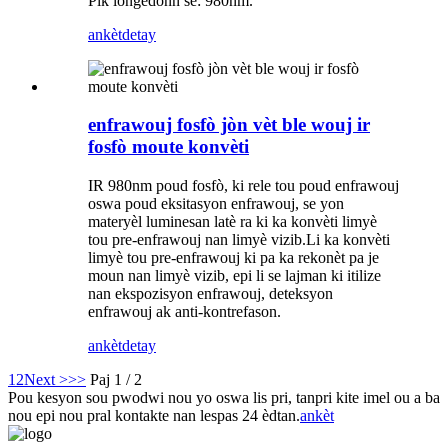
Pik longèdonn se: 980nm.
ankèt
detay
enfrawouj fosfò jòn vèt ble wouj ir
fosfò moute konvèti
IR 980nm poud fosfò, ki rele tou poud enfrawouj
oswa poud eksitasyon enfrawouj, se yon
materyèl luminesan latè ra ki ka konvèti limyè
tou pre-enfrawouj nan limyè vizib.Li ka konvèti
limyè tou pre-enfrawouj ki pa ka rekonèt pa je
moun nan limyè vizib, epi li se lajman ki itilize
nan ekspozisyon enfrawouj, deteksyon
enfrawouj ak anti-kontrefason.
ankèt
detay
1
2
Next >
>>
Paj 1 / 2
Pou kesyon sou pwodwi nou yo oswa lis pri, tanpri kite imel ou a ba
nou epi nou pral kontakte nan lespas 24 èdtan.
ankèt