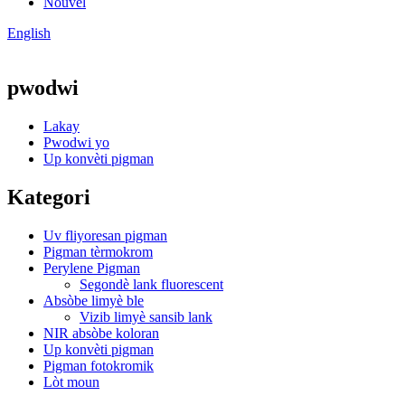
Nouvèl
English
pwodwi
Lakay
Pwodwi yo
Up konvèti pigman
Kategori
Uv fliyoresan pigman
Pigman tèrmokrom
Perylene Pigman
Segondè lank fluorescent
Absòbe limyè ble
Vizib limyè sansib lank
NIR absòbe koloran
Up konvèti pigman
Pigman fotokromik
Lòt moun