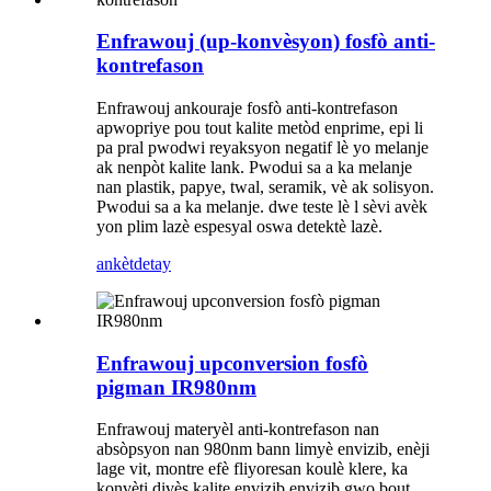
Enfrawouj (up-konvèsyon) fosfò anti-
kontrefason
Enfrawouj ankouraje fosfò anti-kontrefason
apwopriye pou tout kalite metòd enprime, epi li
pa pral pwodwi reyaksyon negatif lè yo melanje
ak nenpòt kalite lank. Pwodui sa a ka melanje
nan plastik, papye, twal, seramik, vè ak solisyon.
Pwodui sa a ka melanje. dwe teste lè l sèvi avèk
yon plim lazè espesyal oswa detektè lazè.
ankèt
detay
Enfrawouj upconversion fosfò
pigman IR980nm
Enfrawouj materyèl anti-kontrefason nan
absòpsyon nan 980nm bann limyè envizib, enèji
lage vit, montre efè fliyoresan koulè klere, ka
konvèti divès kalite envizib envizib gwo bout