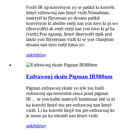
Fosfò IR up-konvèsyon yo se patikil ki konvèti
limyè enfrawouj nan limyè vizib.Nòmalman,
materyèl ki fliyoresan yo desann patikil
konvèsyon ki absòbe enèji nan yon nivo ki pi wo
(iltravyolèt) ak emèt enèji nan yon nivo ki pi ba
(vizib).Pou egzanp, limyè iltravyolèt tipik pral
lakòz yon fliyoresans vizib ki se yon chanjman
desann nan nivo enèji foton yo.
ankèt
detay
Enfrawouj eksite Pigman IR980nm
Pigman enfrawouj eksite yo rele tou fosfò
enfrawouj upconversion oswa poud pigman
IR， se yon kalite materyèl luminesan latè ra ki
ka konvèti limyè tou pre-enfrawouj nan limyè
vizib. Li ka konvèti limyè tou pre-enfrawouj ke
je moun pa ka rekonèt nan limyè vizib.
ankèt
detay