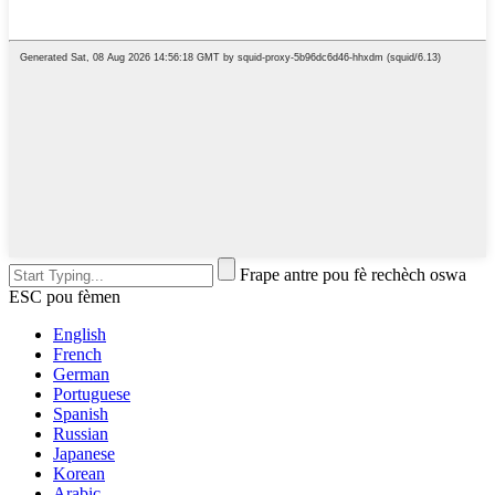
Frape antre pou fè rechèch oswa
ESC pou fèmen
English
French
German
Portuguese
Spanish
Russian
Japanese
Korean
Arabic