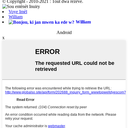
© Copyright - 2010-2021 : Tout dwa rezève.
Voye Imèl
William
William
Android
x