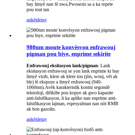
bay limyè nan fè nwa.Pwosesis sa a ka repete
pou tout tan
ankèt
detay
980nm moute konvèsyon enfrawouj
pigman pou biye, enprime sekirite
Enfrawouj eksitasyon lank/pigman
: Lank
eksitasyon enfrawouj se yon lank enprime ki bay
limyè vizib, klere ak klere tou (jòn, wouj, vèt ak
ble) lè ekspoze a limyè enfrawouj (940-
1060nm).Avèk karakteristik kontni segondè
teknoloji, difikilte pou kopye ak gwo kapasite
anti-falsifikasyon, li ka aplike nan enprime anti-
falsifikasyon lajman, espesyalman nan nòt RMB
ak bon gazolin.
ankèt
detay