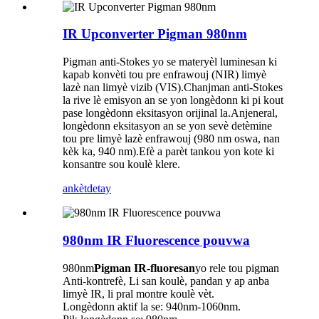
IR Upconverter Pigman 980nm
Pigman anti-Stokes yo se materyèl luminesan ki
kapab konvèti tou pre enfrawouj (NIR) limyè
lazè nan limyè vizib (VIS).Chanjman anti-Stokes
la rive lè emisyon an se yon longèdonn ki pi kout
pase longèdonn eksitasyon orijinal la.Anjeneral,
longèdonn eksitasyon an se yon sevè detèmine
tou pre limyè lazè enfrawouj (980 nm oswa, nan
kèk ka, 940 nm).Efè a parèt tankou yon kote ki
konsantre sou koulè klere.
ankèt
detay
980nm IR Fluorescence pouvwa
980nm
Pigman IR-fluoresan
yo rele tou pigman
Anti-kontrefè, Li san koulè, pandan y ap anba
limyè IR, li pral montre koulè vèt.
Longèdonn aktif la se: 940nm-1060nm.