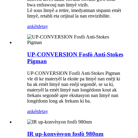
bwa enfrawouj nan limyè vizib.
Lè sous limyè a retire, imedyatman sispann emèt
limyè, retabli eta orijinal la nan envizibilite.
ankèt
detay
UP-CONVERSION Fosfò Anti-Stokes
Pigman
UP-CONVERSION Fosfò Anti-Stokes Pigman
vle di ke materyèl la eksite pa limyè nan enèji ki
ba ak emèt limyè nan enèji segondè, se sa ki,
materyèl la emèt limyè nan longèdonn kout ak
frekans segondè apre eksitasyon nan limyè nan
longèdonn long ak frekans ki ba.
ankèt
detay
IR up-konvèsyon fosfò 980nm