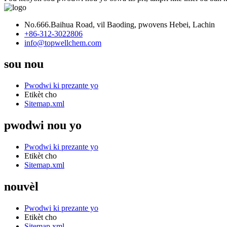
No.666.Baihua Road, vil Baoding, pwovens Hebei, Lachin
+86-312-3022806
info@topwellchem.com
sou nou
Pwodwi ki prezante yo
Etikèt cho
Sitemap.xml
pwodwi nou yo
Pwodwi ki prezante yo
Etikèt cho
Sitemap.xml
nouvèl
Pwodwi ki prezante yo
Etikèt cho
Sitemap.xml