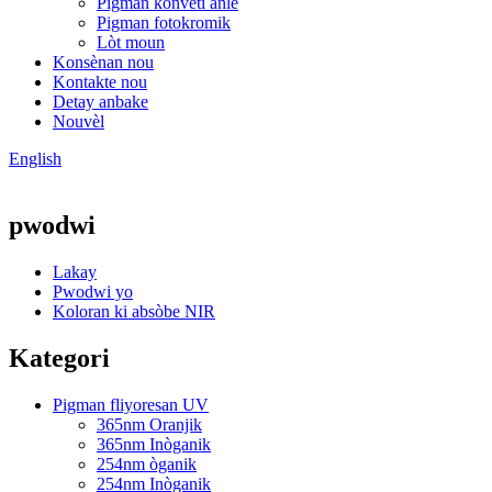
Pigman konvèti anlè
Pigman fotokromik
Lòt moun
Konsènan nou
Kontakte nou
Detay anbake
Nouvèl
English
pwodwi
Lakay
Pwodwi yo
Koloran ki absòbe NIR
Kategori
Pigman fliyoresan UV
365nm Oranjik
365nm Inòganik
254nm òganik
254nm Inòganik