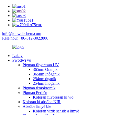
info@topwellchem.com
Rele nou: +86-312-3022806
Lakay
Pwodwi yo
Pigman fliyoresan UV
365nm Oranjik
365nm Inòganik
254nm òganik
254nm Inòganik
Pigman tèmokromik
Pigman Perilèn
Koloran fliyoresan ki wo
Koloran ki absòbe NIR
Absòbe limyè ble
Koloran vizib sansib a limyè