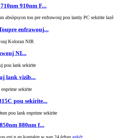
 710nm 910nm F...
oupre enfrawouj...
awouj NI...
 lank vizib...
5C pou sekirite...
850nm 880nm f...
nou epi n ap kontakte w nan 24 èdtan.
ankèt