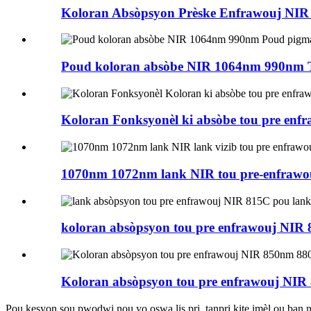
Koloran Absòpsyon Prèske Enfrawouj NIR
Poud koloran absòbe NIR 1064nm 990nm T
Koloran Fonksyonèl ki absòbe tou pre enfr
1070nm 1072nm lank NIR tou pre-enfrawouj
koloran absòpsyon tou pre enfrawouj NIR 81
Koloran absòpsyon tou pre enfrawouj NIR 
Pou kesyon sou pwodwi nou yo oswa lis pri, tanpri kite imèl ou ban 