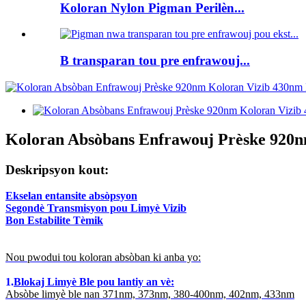
Koloran Nylon Pigman Perilèn...
B transparan tou pre enfrawouj...
Koloran Absòbans Enfrawouj Prèske 920
Deskripsyon kout:
Ekselan entansite absòpsyon
Segondè Transmisyon pou Limyè Vizib
Bon Estabilite Tèmik
Nou pwodui tou koloran absòban ki anba yo:
1.
Blokaj Limyè Ble pou lantiy an vè:
Absòbe limyè ble nan 371nm, 373nm, 380-400nm, 402nm, 433nm