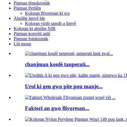
Pigman tèmokromik
Pigman Perilèn
Koloran fliyoresan ki wo
Absòbe limyè ble
Koloran vizib sansib a limyè
Koloran ki absòbe NIR
Pigman konvèti anlè
Pigman fotokromik
Lòt moun
chanjman koulè tanperati...
Urol ki gen gwo pite pou manje...
Faktori an gwo fliyoresan...