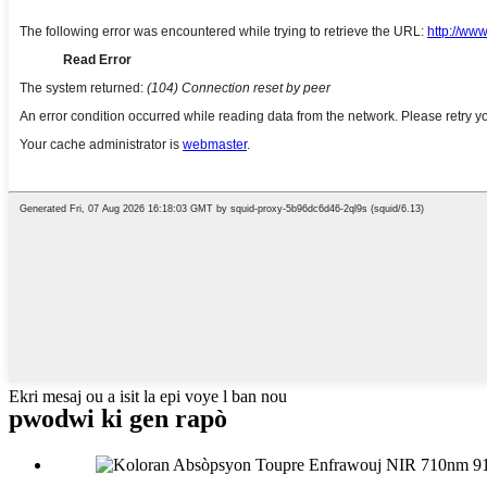
Ekri mesaj ou a isit la epi voye l ban nou
pwodwi ki gen rapò