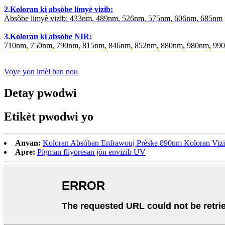
2.
Koloran ki absòbe limyè vizib:
Absòbe limyè vizib: 433nm, 489nm, 526nm, 575nm, 606nm, 685nm
3.
Koloran ki absòbe NIR:
710nm, 750nm, 790nm, 815nm, 846nm, 852nm, 880nm, 980nm, 99
Voye yon imèl ban nou
Detay pwodwi
Etikèt pwodwi yo
Anvan:
Koloran Absòban Enfrawouj Prèske 890nm Koloran Viz
Apre:
Pigman fliyoresan jòn envizib UV