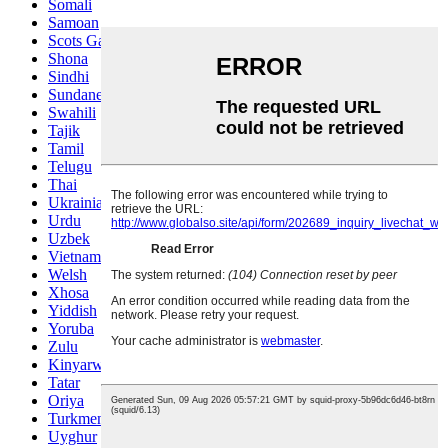
Somali
Samoan
Scots Gaelic
Shona
Sindhi
Sundanese
Swahili
Tajik
Tamil
Telugu
Thai
Ukrainian
Urdu
Uzbek
Vietnamese
Welsh
Xhosa
Yiddish
Yoruba
Zulu
Kinyarwanda
Tatar
Oriya
Turkmen
Uyghur