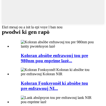
Ekri mesaj ou a isit la epi voye l ban nou
pwodwi ki gen rapò
Koloran absòbe enfrawouj tou pre
980nm pou enprime lazè...
Koloran Fonksyonèl ki absòbe tou
pre enfrawouj NI...