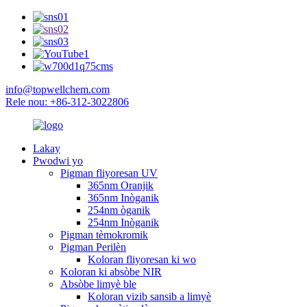
info@topwellchem.com
Rele nou: +86-312-3022806
Lakay
Pwodwi yo
Pigman fliyoresan UV
365nm Oranjik
365nm Inòganik
254nm òganik
254nm Inòganik
Pigman tèmokromik
Pigman Perilèn
Koloran fliyoresan ki wo
Koloran ki absòbe NIR
Absòbe limyè ble
Koloran vizib sansib a limyè