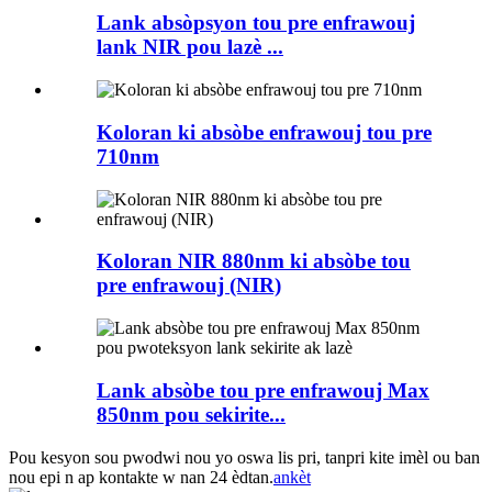
Lank absòpsyon tou pre enfrawouj
lank NIR pou lazè ...
Koloran ki absòbe enfrawouj tou pre
710nm
Koloran NIR 880nm ki absòbe tou
pre enfrawouj (NIR)
Lank absòbe tou pre enfrawouj Max
850nm pou sekirite...
Pou kesyon sou pwodwi nou yo oswa lis pri, tanpri kite imèl ou ban
nou epi n ap kontakte w nan 24 èdtan.
ankèt