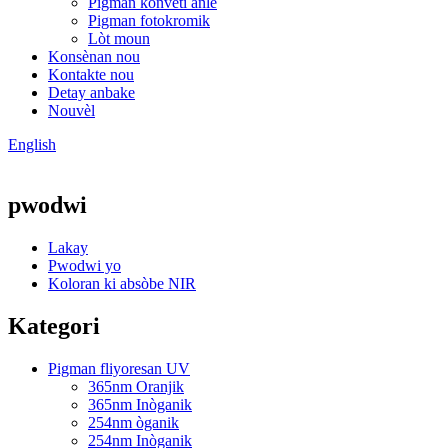
Pigman konvèti anlè
Pigman fotokromik
Lòt moun
Konsènan nou
Kontakte nou
Detay anbake
Nouvèl
English
pwodwi
Lakay
Pwodwi yo
Koloran ki absòbe NIR
Kategori
Pigman fliyoresan UV
365nm Oranjik
365nm Inòganik
254nm òganik
254nm Inòganik