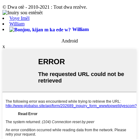
© Dwa otè - 2010-2021 : Tout dwa rezève.
Voye Imèl
William
William
Android
x