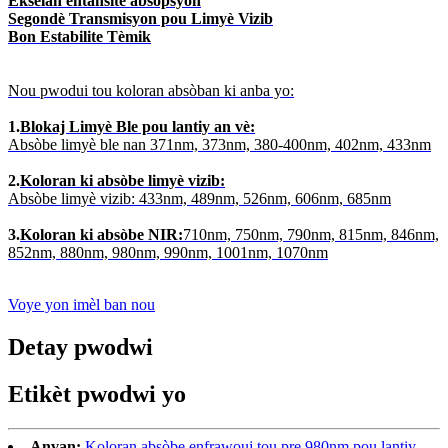
Ekselan entansite absòpsyon
Segondè Transmisyon pou Limyè Vizib
Bon Estabilite Tèmik
Nou pwodui tou koloran absòban ki anba yo:
1.
Blokaj Limyè Ble pou lantiy an vè:
Absòbe limyè ble nan 371nm, 373nm, 380-400nm, 402nm, 433nm
2.
Koloran ki absòbe limyè vizib:
Absòbe limyè vizib: 433nm, 489nm, 526nm, 606nm, 685nm
3.
Koloran ki absòbe NIR:
710nm, 750nm, 790nm, 815nm, 846nm,
852nm, 880nm, 980nm, 990nm, 1001nm, 1070nm
Voye yon imèl ban nou
Detay pwodwi
Etikèt pwodwi yo
Anvan:
Koloran absòbe enfrawouj tou pre 980nm pou lantiy