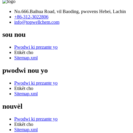
No.666.Baihua Road, vil Baoding, pwovens Hebei, Lachin
+86-312-3022806
info@topwellchem.com
sou nou
Pwodwi ki prezante yo
Etikèt cho
Sitemap.xml
pwodwi nou yo
Pwodwi ki prezante yo
Etikèt cho
Sitemap.xml
nouvèl
Pwodwi ki prezante yo
Etikèt cho
Sitemap.xml