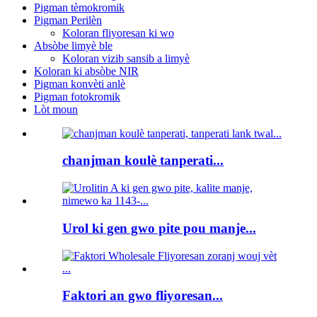
Pigman tèmokromik
Pigman Perilèn
Koloran fliyoresan ki wo
Absòbe limyè ble
Koloran vizib sansib a limyè
Koloran ki absòbe NIR
Pigman konvèti anlè
Pigman fotokromik
Lòt moun
chanjman koulè tanperati...
Urol ki gen gwo pite pou manje...
Faktori an gwo fliyoresan...