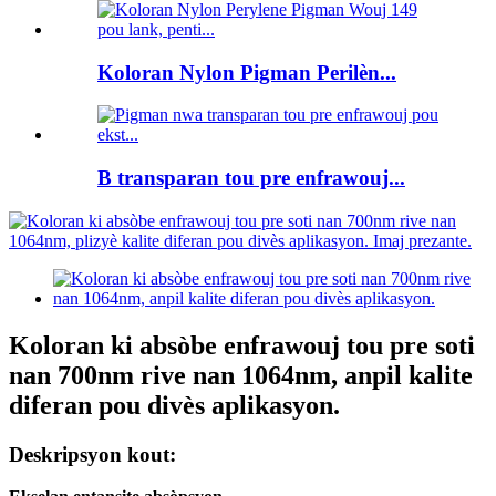
Koloran Nylon Pigman Perilèn...
B transparan tou pre enfrawouj...
Koloran ki absòbe enfrawouj tou pre soti
nan 700nm rive nan 1064nm, anpil kalite
diferan pou divès aplikasyon.
Deskripsyon kout: