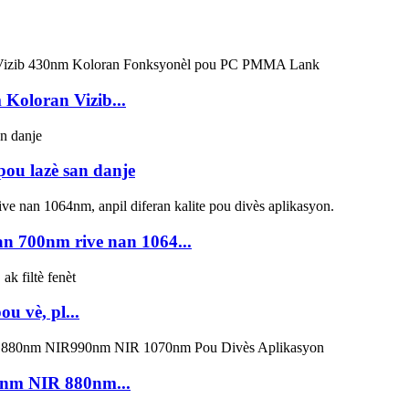
Koloran Vizib...
ou lazè san danje
an 700nm rive nan 1064...
u vè, pl...
0nm NIR 880nm...