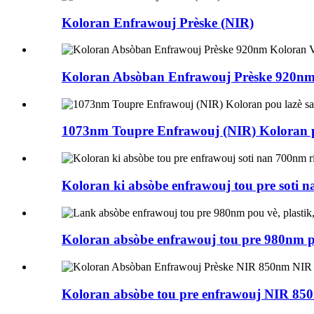
Koloran Enfrawouj Prèske (NIR)
Koloran Absòban Enfrawouj Prèske 920nm 
1073nm Toupre Enfrawouj (NIR) Koloran p
Koloran ki absòbe enfrawouj tou pre soti n
Koloran absòbe enfrawouj tou pre 980nm po
Koloran absòbe tou pre enfrawouj NIR 85