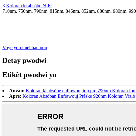
3.
Koloran ki absòbe NIR:
710nm, 750nm, 790nm, 815nm, 846nm, 852nm, 880nm, 980nm, 99
Voye yon imèl ban nou
Detay pwodwi
Etikèt pwodwi yo
Anvan:
Koloran ki absòbe enfrawouj tou pre 790nm Koloran fo
Apre:
Koloran Absòban Enfrawouj Prèske 920nm Koloran Viz