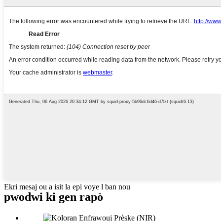
Ekri mesaj ou a isit la epi voye l ban nou
pwodwi ki gen rapò