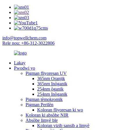
info@topwellchem.com
Rele nou: +86-312-3022806
Lakay
Pwodwi yo
Pigman fliyoresan UV
365nm Oranjik
365nm Inòganik
254nm òganik
254nm Inòganik
Pigman tèmokromik
Pigman Perilèn
Koloran fliyoresan ki wo
Koloran ki absòbe NIR
Absòbe limyè ble
Koloran vizib sansib a limyè