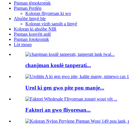
Pigman tèmokromik
Pigman Perilèn
Koloran fliyoresan ki wo
Absòbe limyè ble
Koloran vizib sansib a limyè
Koloran ki absòbe NIR
Pigman konvèti anlè
Pigman fotokromik
Lòt moun
chanjman koulè tanperati...
Urol ki gen gwo pite pou manje...
Faktori an gwo fliyoresan...