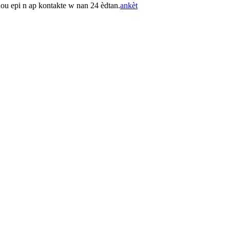
nou epi n ap kontakte w nan 24 èdtan.
ankèt