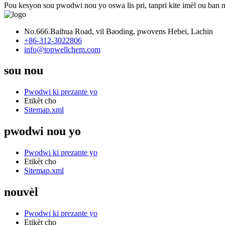
Pou kesyon sou pwodwi nou yo oswa lis pri, tanpri kite imèl ou ban 
No.666.Baihua Road, vil Baoding, pwovens Hebei, Lachin
+86-312-3022806
info@topwellchem.com
sou nou
Pwodwi ki prezante yo
Etikèt cho
Sitemap.xml
pwodwi nou yo
Pwodwi ki prezante yo
Etikèt cho
Sitemap.xml
nouvèl
Pwodwi ki prezante yo
Etikèt cho