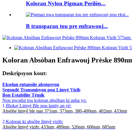
Koloran Nylon Pigman Perilèn...
B transparan tou pre enfrawouj...
Koloran Absòban Enfrawouj Prèske 890nm
Deskripsyon kout:
Ekselan entansite absòpsyon
Segondè Transmisyon pou Limyè Vizib
Bon Estabilite Tèmik
Nou pwodui tou koloran absòban ki anba yo:
1.
Blokaj Limyè Ble pou lantiy an vè:
Absòbe limyè ble nan 371nm, 373nm, 380-400nm, 402nm, 433nm
2.
Koloran ki absòbe limyè vizib:
Absòbe limyè vizib: 433nm, 489nm, 526nm, 606nm, 685nm