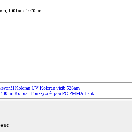
0nm, 1001nm, 1070nm
nksyonèl Koloran UV Koloran vizib 526nm
ib 430nm Koloran Fonksyonèl pou PC PMMA Lank