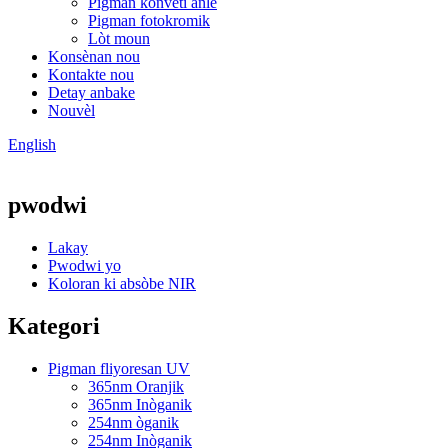
Pigman konvèti anlè
Pigman fotokromik
Lòt moun
Konsènan nou
Kontakte nou
Detay anbake
Nouvèl
English
pwodwi
Lakay
Pwodwi yo
Koloran ki absòbe NIR
Kategori
Pigman fliyoresan UV
365nm Oranjik
365nm Inòganik
254nm òganik
254nm Inòganik