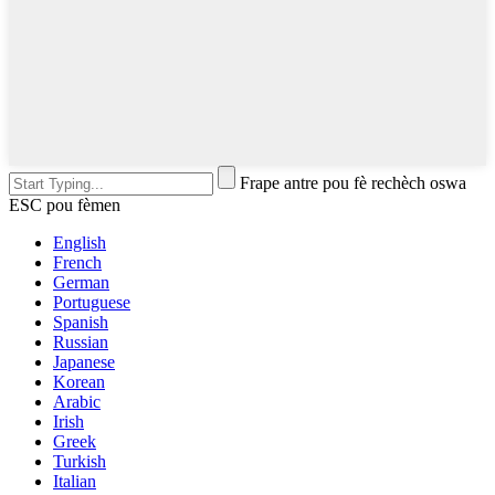
Frape antre pou fè rechèch oswa
ESC pou fèmen
English
French
German
Portuguese
Spanish
Russian
Japanese
Korean
Arabic
Irish
Greek
Turkish
Italian