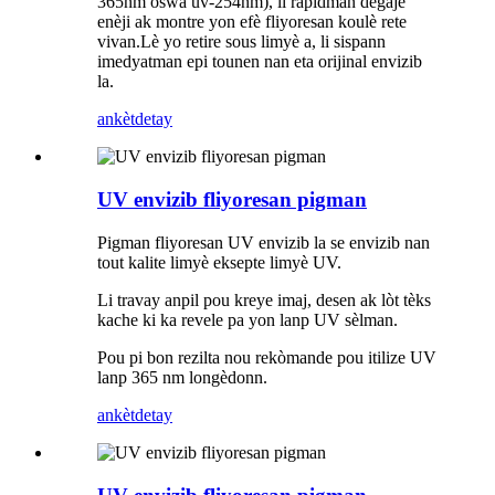
365nm oswa uv-254nm), li rapidman degaje
enèji ak montre yon efè fliyoresan koulè rete
vivan.Lè yo retire sous limyè a, li sispann
imedyatman epi tounen nan eta orijinal envizib
la.
ankèt
detay
UV envizib fliyoresan pigman
Pigman fliyoresan UV envizib la se envizib nan
tout kalite limyè eksepte limyè UV.
Li travay anpil pou kreye imaj, desen ak lòt tèks
kache ki ka revele pa yon lanp UV sèlman.
Pou pi bon rezilta nou rekòmande pou itilize UV ​​
lanp 365 nm longèdonn.
ankèt
detay