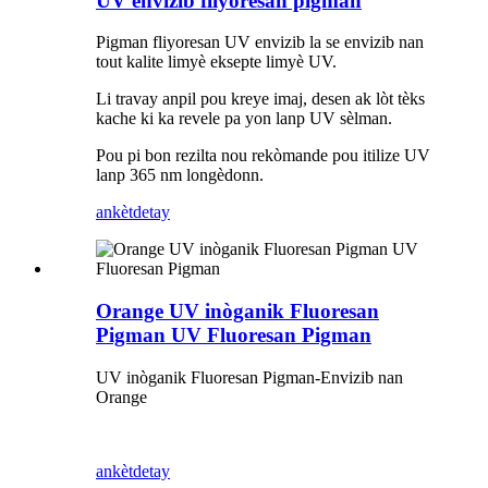
UV envizib fliyoresan pigman
Pigman fliyoresan UV envizib la se envizib nan
tout kalite limyè eksepte limyè UV.
Li travay anpil pou kreye imaj, desen ak lòt tèks
kache ki ka revele pa yon lanp UV sèlman.
Pou pi bon rezilta nou rekòmande pou itilize UV ​​
lanp 365 nm longèdonn.
ankèt
detay
Orange UV inòganik Fluoresan
Pigman UV Fluoresan Pigman
UV inòganik Fluoresan Pigman-Envizib nan
Orange
ankèt
detay