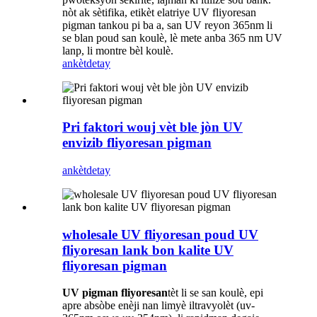
nòt ak sètifika, etikèt elatriye UV fliyoresan
pigman tankou pi ba a, san UV reyon 365nm li
se blan poud san koulè, lè mete anba 365 nm UV
lanp, li montre bèl koulè.
ankèt
detay
Pri faktori wouj vèt ble jòn UV
envizib fliyoresan pigman
ankèt
detay
wholesale UV fliyoresan poud UV
fliyoresan lank bon kalite UV
fliyoresan pigman
UV pigman fliyoresan
tèt li se san koulè, epi
apre absòbe enèji nan limyè iltravyolèt (uv-