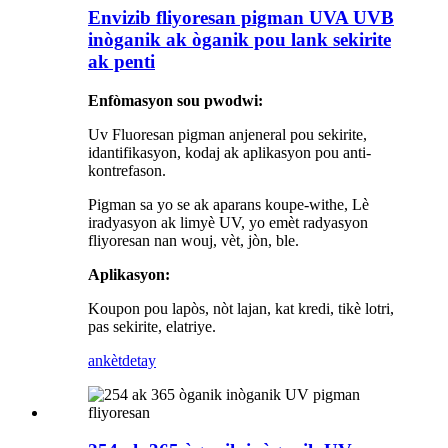
Envizib fliyoresan pigman UVA UVB
inòganik ak òganik pou lank sekirite
ak penti
Enfòmasyon sou pwodwi:
Uv Fluoresan pigman anjeneral pou sekirite,
idantifikasyon, kodaj ak aplikasyon pou anti-
kontrefason.
Pigman sa yo se ak aparans koupe-withe, Lè
iradyasyon ak limyè UV, yo emèt radyasyon
fliyoresan nan wouj, vèt, jòn, ble.
Aplikasyon:
Koupon pou lapòs, nòt lajan, kat kredi, tikè lotri,
pas sekirite, elatriye.
ankèt
detay