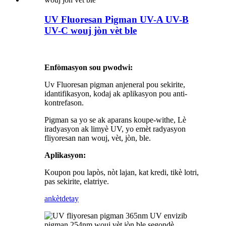
UV Fluoresan Pigman UV-A UV-B
UV-C wouj jòn vèt ble
Enfòmasyon sou pwodwi:
Uv Fluoresan pigman anjeneral pou sekirite,
idantifikasyon, kodaj ak aplikasyon pou anti-
kontrefason.
Pigman sa yo se ak aparans koupe-withe, Lè
iradyasyon ak limyè UV, yo emèt radyasyon
fliyoresan nan wouj, vèt, jòn, ble.
Aplikasyon:
Koupon pou lapòs, nòt lajan, kat kredi, tikè lotri,
pas sekirite, elatriye.
ankèt
detay