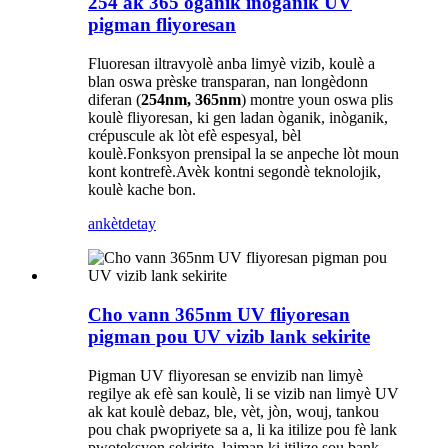
254 ak 365 òganik inòganik UV
pigman fliyoresan
Fluoresan iltravyolè anba limyè vizib, koulè a ​​
blan oswa prèske transparan, nan longèdonn
diferan (
254nm, 365nm
) montre youn oswa plis
koulè fliyoresan, ki gen ladan òganik, inòganik,
crépuscule ak lòt efè espesyal, bèl
koulè.Fonksyon prensipal la se anpeche lòt moun
kont kontrefè.Avèk kontni segondè teknolojik,
koulè kache bon.
ankèt
detay
Cho vann 365nm UV fliyoresan
pigman pou UV vizib lank sekirite
Pigman UV fliyoresan se envizib nan limyè
regilye ak efè san koulè, li se vizib nan limyè UV
ak kat koulè debaz, ble, vèt, jòn, wouj, tankou
pou chak pwopriyete sa a, li ka itilize pou fè lank
pwoteksyon sekirite, lajman ki itilize sou bank.