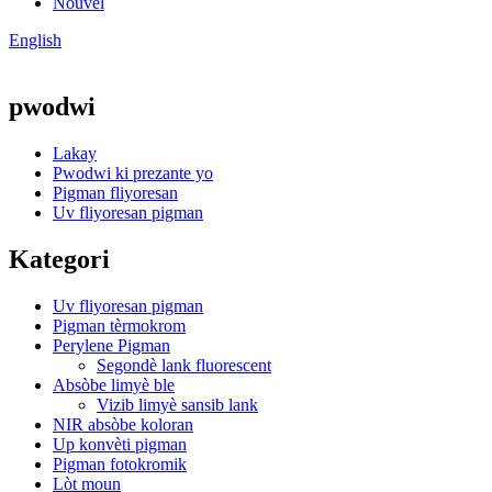
Nouvèl
English
pwodwi
Lakay
Pwodwi ki prezante yo
Pigman fliyoresan
Uv fliyoresan pigman
Kategori
Uv fliyoresan pigman
Pigman tèrmokrom
Perylene Pigman
Segondè lank fluorescent
Absòbe limyè ble
Vizib limyè sansib lank
NIR absòbe koloran
Up konvèti pigman
Pigman fotokromik
Lòt moun