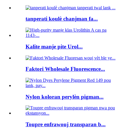
tanperati koulè chanjman fa...
Kalite manje pite Urol...
Faktori Wholesale Fluorescence...
Nylon koloran perylèn pigman...
Toupre enfrawouj transparan b...