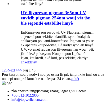
UV fliyoresan pigman 365nm UV
envizib pigman 254nm wouj vèt jòn
ble segondè estabilite limyè
Enfòmasyon sou pwodwi: Uv Fluoresan pigman
anjeneral pou sekirite, idantifikasyon, kodaj ak
aplikasyon pou anti-kontrefason.Pigman sa yo se
ak aparans koupe-withe, Lè iradyasyon ak limyè
UV, yo emèt radyasyon fliyoresan nan wouj, vèt,
jòn, ble.Aplikasyon: Koupon pou lapòs, nòt
lajan, kat kredi, tikè lotri, pas sekirite, elatriye.
ankèt
detay
1
2
3
Next >
>>
Paj 1 / 3
Pou kesyon sou pwodwi nou yo oswa lis pri, tanpri kite imel ou a ba
nou epi nou pral kontakte nan lespas 24 èdtan.
ankèt
zòn endistri tangqiaotang zhang jiagang vil Lachin
+86-312-3022806
info@topwellchem.com