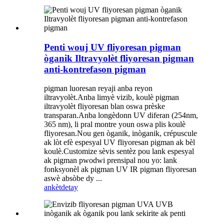
Penti wouj UV fliyoresan pigman
òganik Iltravyolèt fliyoresan pigman
anti-kontrefason pigman
pigman luoresan reyaji anba reyon
iltravyolèt.Anba limyè vizib, koulè pigman
iltravyolèt fliyoresan blan oswa prèske
transparan.Anba longèdonn UV diferan (254nm,
365 nm), li pral montre youn oswa plis koulè
fliyoresan.Nou gen òganik, inòganik, crépuscule
ak lòt efè espesyal UV fliyoresan pigman ak bèl
koulè.Customize sèvis sentèz pou lank espesyal
ak pigman pwodwi prensipal nou yo: lank
fonksyonèl ak pigman UV IR pigman fliyoresan
aswè absòbe dy ...
ankèt
detay