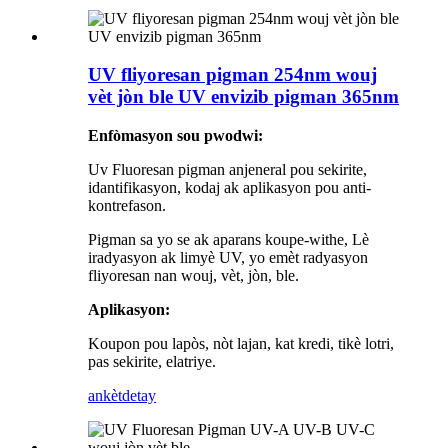
UV fliyoresan pigman 254nm wouj
vèt jòn ble UV envizib pigman 365nm
Enfòmasyon sou pwodwi:
Uv Fluoresan pigman anjeneral pou sekirite,
idantifikasyon, kodaj ak aplikasyon pou anti-
kontrefason.
Pigman sa yo se ak aparans koupe-withe, Lè
iradyasyon ak limyè UV, yo emèt radyasyon
fliyoresan nan wouj, vèt, jòn, ble.
Aplikasyon:
Koupon pou lapòs, nòt lajan, kat kredi, tikè lotri,
pas sekirite, elatriye.
ankèt
detay