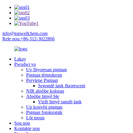
info@topwellchem.com
Rele nou:+86-312-3022806
Lakay
Pwodwi yo
Uv fliyoresan pigman
Pigman tèrmokrom
Perylene Pigman
Segondè lank fluorescent
NIR absòbe koloran
Absòbe limyè ble
Vizib limyè sansib lank
Up konvèti pigman
Pigman fotokromik
Lòt moun
Sou nou
Kontakte nou