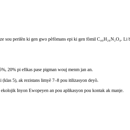
 sou perilèn ki gen gwo pèfòmans epi ki gen fòmil C₄₀H₂₆N₂O₄. Li bay 
15%, 20% pi efikas pase pigman wouj menm jan an.
 (klas 5), ak rezistans limyè 7–8 pou itilizasyon deyò.
da ekolojik Inyon Ewopeyen an pou aplikasyon pou kontak ak manje.