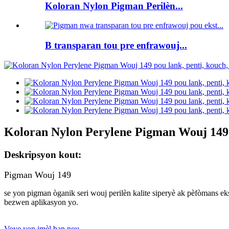
Koloran Nylon Pigman Perilèn...
B transparan tou pre enfrawouj...
Koloran Nylon Perylene Pigman Wouj 149 p
Deskripsyon kout:
Pigman Wouj 149
se yon pigman òganik seri wouj perilèn kalite siperyè ak pèfòmans eks
bezwen aplikasyon yo.
Voye yon imèl ban nou