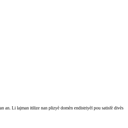
 an. Li lajman itilize nan plizyè domèn endistriyèl pou satisfè divès