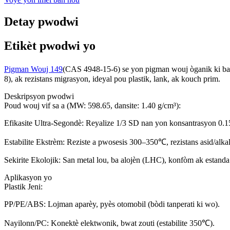
Detay pwodwi
Etikèt pwodwi yo
Pigman Wouj 149
(CAS 4948-15-6) se yon pigman wouj òganik ki baze
8), ak rezistans migrasyon, ideyal pou plastik, lank, ak kouch prim.
Deskripsyon pwodwi
Poud wouj vif sa a (MW: 598.65, dansite: 1.40 g/cm³):
Efikasite Ultra-Segondè: Reyalize 1/3 SD nan yon konsantrasyon 0.
Estabilite Ekstrèm: Reziste a pwosesis 300–350℃, rezistans asid/alkali
Sekirite Ekolojik: San metal lou, ba alojèn (LHC), konfòm ak estan
Aplikasyon yo
Plastik Jeni:
PP/PE/ABS: Lojman aparèy, pyès otomobil (bòdi tanperati ki wo).
Nayilonn/PC: Konektè elektwonik, bwat zouti (estabilite 350℃).