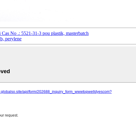
 Cas No .: 5521-31-3 pou plastik, masterbatch
b, perylene