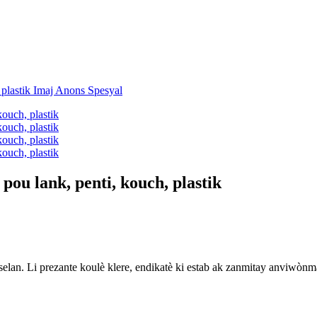
ou lank, penti, kouch, plastik
elan. Li prezante koulè klere, endikatè ki estab ak zanmitay anviwònman