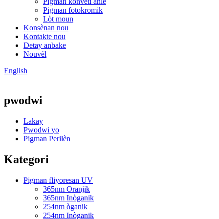
Pigman konvèti anlè
Pigman fotokromik
Lòt moun
Konsènan nou
Kontakte nou
Detay anbake
Nouvèl
English
pwodwi
Lakay
Pwodwi yo
Pigman Perilèn
Kategori
Pigman fliyoresan UV
365nm Oranjik
365nm Inòganik
254nm òganik
254nm Inòganik