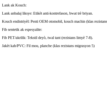
Lank ak Kouch:
Lank anbalaj liksye: Etikèt anti-kontrefason, bwat trè briyan.
Kouch endistriyèl: Penti OEM otomobil, kouch machin (klas rezistans
Fib sentetik ak espesyalite:
Fib PET/akrilik: Tekstil deyò, twal tant (rezistans limyè 7-8).
Jakèt kab/PVC: Fil mou, planche (klas rezistans migrasyon 5)