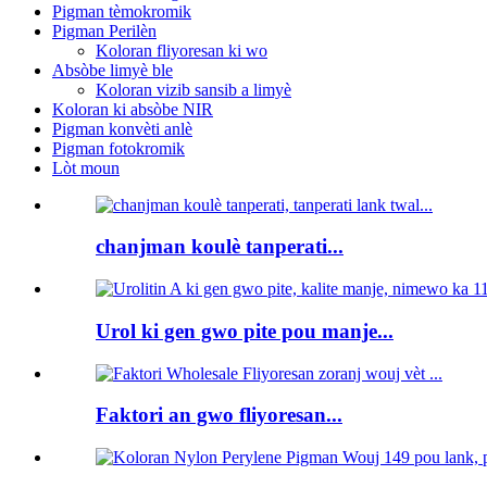
Pigman tèmokromik
Pigman Perilèn
Koloran fliyoresan ki wo
Absòbe limyè ble
Koloran vizib sansib a limyè
Koloran ki absòbe NIR
Pigman konvèti anlè
Pigman fotokromik
Lòt moun
chanjman koulè tanperati...
Urol ki gen gwo pite pou manje...
Faktori an gwo fliyoresan...