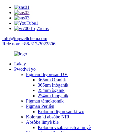
info@topwellchem.com
Rele nou: +86-312-3022806
Lakay
Pwodwi yo
Pigman fliyoresan UV
365nm Oranjik
365nm Inòganik
254nm òganik
254nm Inòganik
Pigman tèmokromik
Pigman Perilèn
Koloran fliyoresan ki wo
Koloran ki absòbe NIR
Absòbe limyè ble
Koloran vizib sansib a limyè