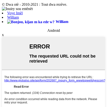
© Dwa otè - 2010-2021 : Tout dwa rezève.
Voye Imèl
William
William
Android
x