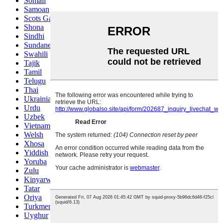
Somali
Samoan
Scots Gaelic
Shona
Sindhi
Sundanese
Swahili
Tajik
Tamil
Telugu
Thai
Ukrainian
Urdu
Uzbek
Vietnamese
Welsh
Xhosa
Yiddish
Yoruba
Zulu
Kinyarwanda
Tatar
Oriya
Turkmen
Uyghur