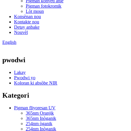
Pigman konvèti anlè
Pigman fotokromik
Lòt moun
Konsènan nou
Kontakte nou
Detay anbake
Nouvèl
English
pwodwi
Lakay
Pwodwi yo
Koloran ki absòbe NIR
Kategori
Pigman fliyoresan UV
365nm Oranjik
365nm Inòganik
254nm òganik
254nm Inòganik