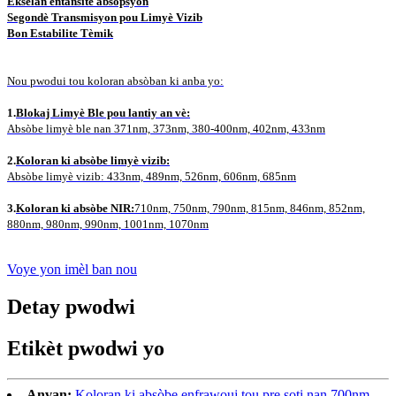
Ekselan entansite absòpsyon
Segondè Transmisyon pou Limyè Vizib
Bon Estabilite Tèmik
Nou pwodui tou koloran absòban ki anba yo:
1.
Blokaj Limyè Ble pou lantiy an vè:
Absòbe limyè ble nan 371nm, 373nm, 380-400nm, 402nm, 433nm
2.
Koloran ki absòbe limyè vizib:
Absòbe limyè vizib: 433nm, 489nm, 526nm, 606nm, 685nm
3.
Koloran ki absòbe NIR:
710nm, 750nm, 790nm, 815nm, 846nm, 852nm,
880nm, 980nm, 990nm, 1001nm, 1070nm
Voye yon imèl ban nou
Detay pwodwi
Etikèt pwodwi yo
Anvan:
Koloran ki absòbe enfrawouj tou pre soti nan 700nm