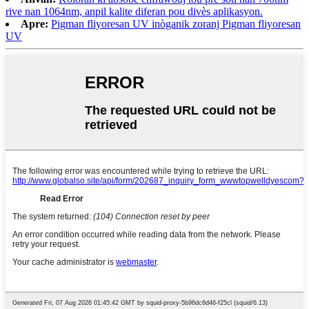
rive nan 1064nm, anpil kalite diferan pou divès aplikasyon.
Apre:
Pigman fliyoresan UV inòganik zoranj Pigman fliyoresan
UV