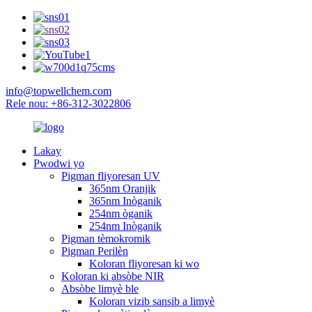
info@topwellchem.com
Rele nou: +86-312-3022806
Lakay
Pwodwi yo
Pigman fliyoresan UV
365nm Oranjik
365nm Inòganik
254nm òganik
254nm Inòganik
Pigman tèmokromik
Pigman Perilèn
Koloran fliyoresan ki wo
Koloran ki absòbe NIR
Absòbe limyè ble
Koloran vizib sansib a limyè