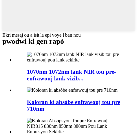
Ekri mesaj ou a isit la epi voye l ban nou
pwodwi ki gen rapò
1070nm 1072nm lank NIR tou pre-
enfrawouj lank vizib...
Koloran ki absòbe enfrawouj tou pre
710nm