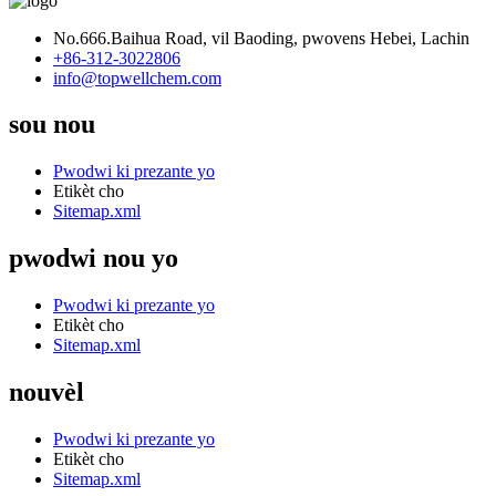
No.666.Baihua Road, vil Baoding, pwovens Hebei, Lachin
+86-312-3022806
info@topwellchem.com
sou nou
Pwodwi ki prezante yo
Etikèt cho
Sitemap.xml
pwodwi nou yo
Pwodwi ki prezante yo
Etikèt cho
Sitemap.xml
nouvèl
Pwodwi ki prezante yo
Etikèt cho
Sitemap.xml