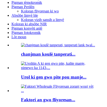
Pigman tèmokromik
Pigman Perilèn
Koloran fliyoresan ki wo
Absòbe limyè ble
Koloran vizib sansib a limyè
Koloran ki absòbe NIR
Pigman konvèti anlè
Pigman fotokromik
Lòt moun
chanjman koulè tanperati...
Urol ki gen gwo pite pou manje...
Faktori an gwo fliyoresan...