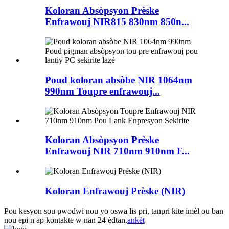
Koloran Absòpsyon Prèske
Enfrawouj NIR815 830nm 850n...
Poud koloran absòbe NIR 1064nm
990nm Toupre enfrawouj...
Koloran Absòpsyon Prèske
Enfrawouj NIR 710nm 910nm F...
Koloran Enfrawouj Prèske (NIR)
Pou kesyon sou pwodwi nou yo oswa lis pri, tanpri kite imèl ou ban
nou epi n ap kontakte w nan 24 èdtan.
ankèt