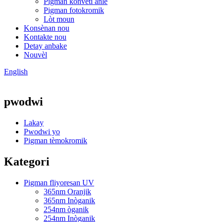
Pigman konvèti anlè
Pigman fotokromik
Lòt moun
Konsènan nou
Kontakte nou
Detay anbake
Nouvèl
English
pwodwi
Lakay
Pwodwi yo
Pigman tèmokromik
Kategori
Pigman fliyoresan UV
365nm Oranjik
365nm Inòganik
254nm òganik
254nm Inòganik