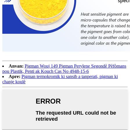
Anvan:
Pigman Wouj 149 Pigman Perylene Segondè Pèfòmans
pou Plastik, Penti ak Kouch Cas No 4948-15-6
Apre:
Pigman termokromik ki sansib a tanperati, pigman ki
chanje koulè