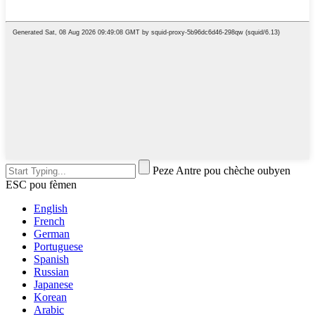
Peze Antre pou chèche oubyen
ESC pou fèmen
English
French
German
Portuguese
Spanish
Russian
Japanese
Korean
Arabic