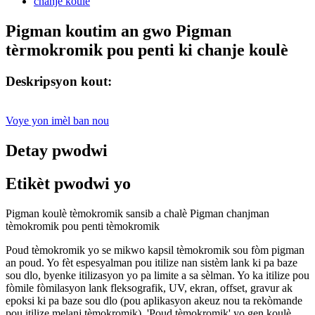
Pigman koutim an gwo Pigman
tèrmokromik pou penti ki chanje koulè
Deskripsyon kout:
Voye yon imèl ban nou
Detay pwodwi
Etikèt pwodwi yo
Pigman koulè tèmokromik sansib a chalè Pigman chanjman
tèmokromik pou penti tèmokromik
Poud tèmokromik yo se mikwo kapsil tèmokromik sou fòm pigman
an poud. Yo fèt espesyalman pou itilize nan sistèm lank ki pa baze
sou dlo, byenke itilizasyon yo pa limite a sa sèlman. Yo ka itilize pou
fòmile fòmilasyon lank fleksografik, UV, ekran, offset, gravur ak
epoksi ki pa baze sou dlo (pou aplikasyon akeuz nou ta rekòmande
pou itilize melanj tèmokromik). 'Poud tèmokromik' yo gen koulè