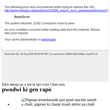
Ekri mesaj ou a isit la epi voye l ban nou
pwodwi ki gen rapò