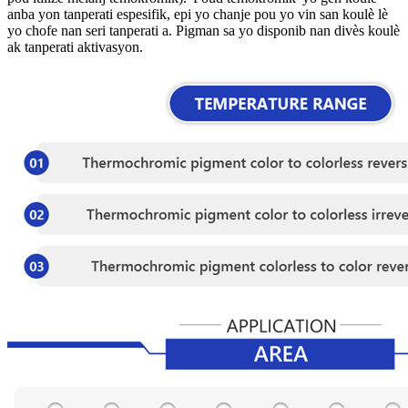
anba yon tanperati espesifik, epi yo chanje pou yo vin san koulè lè
yo chofe nan seri tanperati a. Pigman sa yo disponib nan divès koulè
ak tanperati aktivasyon.