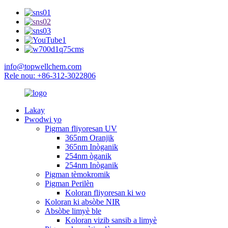
info@topwellchem.com
Rele nou: +86-312-3022806
Lakay
Pwodwi yo
Pigman fliyoresan UV
365nm Oranjik
365nm Inòganik
254nm òganik
254nm Inòganik
Pigman tèmokromik
Pigman Perilèn
Koloran fliyoresan ki wo
Koloran ki absòbe NIR
Absòbe limyè ble
Koloran vizib sansib a limyè