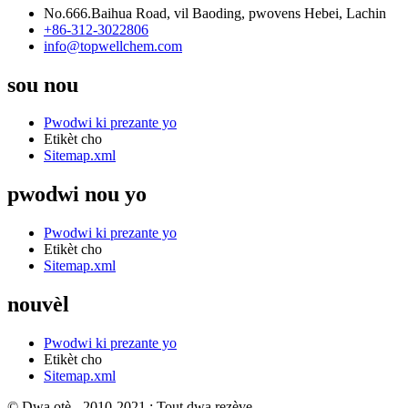
No.666.Baihua Road, vil Baoding, pwovens Hebei, Lachin
+86-312-3022806
info@topwellchem.com
sou nou
Pwodwi ki prezante yo
Etikèt cho
Sitemap.xml
pwodwi nou yo
Pwodwi ki prezante yo
Etikèt cho
Sitemap.xml
nouvèl
Pwodwi ki prezante yo
Etikèt cho
Sitemap.xml
© Dwa otè - 2010-2021 : Tout dwa rezève.