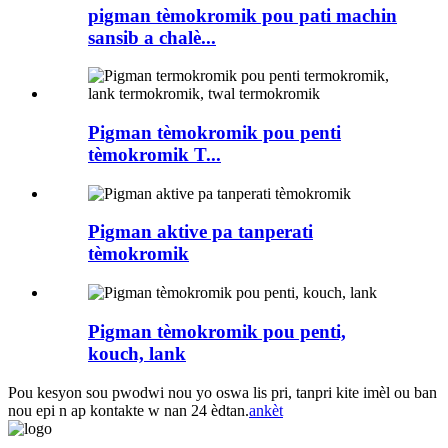
pigman tèmokromik pou pati machin
sansib a chalè...
Pigman tèmokromik pou penti
tèmokromik T...
Pigman aktive pa tanperati
tèmokromik
Pigman tèmokromik pou penti,
kouch, lank
Pou kesyon sou pwodwi nou yo oswa lis pri, tanpri kite imèl ou ban
nou epi n ap kontakte w nan 24 èdtan.
ankèt