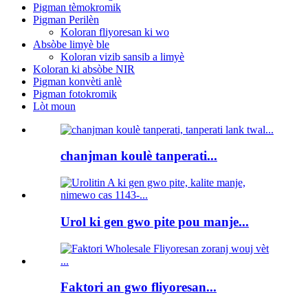
Pigman tèmokromik
Pigman Perilèn
Koloran fliyoresan ki wo
Absòbe limyè ble
Koloran vizib sansib a limyè
Koloran ki absòbe NIR
Pigman konvèti anlè
Pigman fotokromik
Lòt moun
chanjman koulè tanperati...
Urol ki gen gwo pite pou manje...
Faktori an gwo fliyoresan...