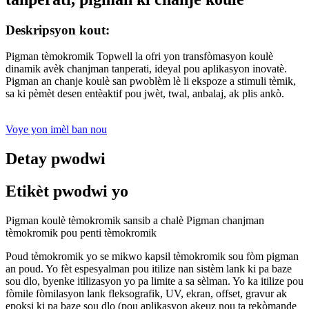
Deskripsyon kout:
Pigman tèmokromik Topwell la ofri yon transfòmasyon koulè
dinamik avèk chanjman tanperati, ideyal pou aplikasyon inovatè.
Pigman an chanje koulè san pwoblèm lè li ekspoze a stimuli tèmik,
sa ki pèmèt desen entèaktif pou jwèt, twal, anbalaj, ak plis ankò.
Voye yon imèl ban nou
Detay pwodwi
Etikèt pwodwi yo
Pigman koulè tèmokromik sansib a chalè Pigman chanjman
tèmokromik pou penti tèmokromik
Poud tèmokromik yo se mikwo kapsil tèmokromik sou fòm pigman
an poud. Yo fèt espesyalman pou itilize nan sistèm lank ki pa baze
sou dlo, byenke itilizasyon yo pa limite a sa sèlman. Yo ka itilize pou
fòmile fòmilasyon lank fleksografik, UV, ekran, offset, gravur ak
epoksi ki pa baze sou dlo (pou aplikasyon akeuz nou ta rekòmande