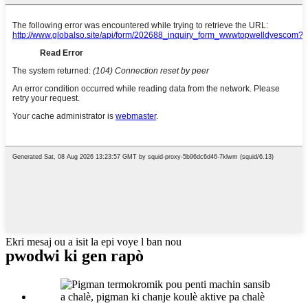
Ekri mesaj ou a isit la epi voye l ban nou
pwodwi ki gen rapò