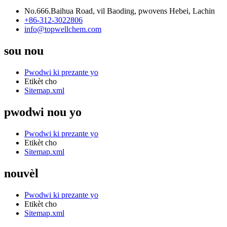
No.666.Baihua Road, vil Baoding, pwovens Hebei, Lachin
+86-312-3022806
info@topwellchem.com
sou nou
Pwodwi ki prezante yo
Etikèt cho
Sitemap.xml
pwodwi nou yo
Pwodwi ki prezante yo
Etikèt cho
Sitemap.xml
nouvèl
Pwodwi ki prezante yo
Etikèt cho
Sitemap.xml