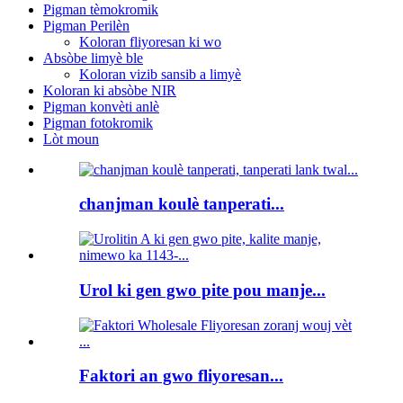
Pigman tèmokromik
Pigman Perilèn
Koloran fliyoresan ki wo
Absòbe limyè ble
Koloran vizib sansib a limyè
Koloran ki absòbe NIR
Pigman konvèti anlè
Pigman fotokromik
Lòt moun
chanjman koulè tanperati...
Urol ki gen gwo pite pou manje...
Faktori an gwo fliyoresan...