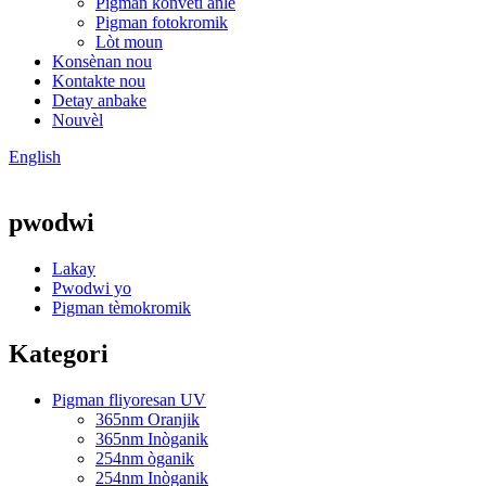
Pigman konvèti anlè
Pigman fotokromik
Lòt moun
Konsènan nou
Kontakte nou
Detay anbake
Nouvèl
English
pwodwi
Lakay
Pwodwi yo
Pigman tèmokromik
Kategori
Pigman fliyoresan UV
365nm Oranjik
365nm Inòganik
254nm òganik
254nm Inòganik