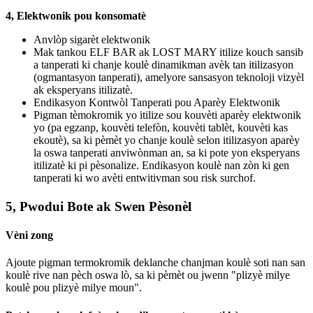
4, Elektwonik pou konsomatè
Anvlòp sigarèt elektwonik
Mak tankou ELF BAR ak LOST MARY itilize kouch sansib
a tanperati ki chanje koulè dinamikman avèk tan itilizasyon
(ogmantasyon tanperati), amelyore sansasyon teknoloji vizyèl
ak eksperyans itilizatè.
Endikasyon Kontwòl Tanperati pou Aparèy Elektwonik
Pigman tèmokromik yo itilize sou kouvèti aparèy elektwonik
yo (pa egzanp, kouvèti telefòn, kouvèti tablèt, kouvèti kas
ekoutè), sa ki pèmèt yo chanje koulè selon itilizasyon aparèy
la oswa tanperati anviwònman an, sa ki pote yon eksperyans
itilizatè ki pi pèsonalize. Endikasyon koulè nan zòn ki gen
tanperati ki wo avèti entwitivman sou risk surchof.
5, Pwodui Bote ak Swen Pèsonèl
Vèni zong
Ajoute pigman termokromik deklanche chanjman koulè soti nan san
koulè rive nan pèch oswa lò, sa ki pèmèt ou jwenn "plizyè milye
koulè pou plizyè milye moun".