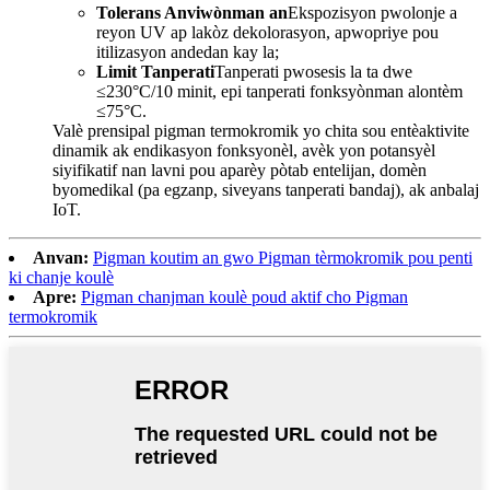
Tolerans Anviwònman an
Ekspozisyon pwolonje a
reyon UV ap lakòz dekolorasyon, apwopriye pou
itilizasyon andedan kay la;
Limit Tanperati
Tanperati pwosesis la ta dwe
≤230°C/10 minit, epi tanperati fonksyònman alontèm
≤75°C.
Valè prensipal pigman termokromik yo chita sou entèaktivite
dinamik ak endikasyon fonksyonèl, avèk yon potansyèl
siyifikatif nan lavni pou aparèy pòtab entelijan, domèn
byomedikal (pa egzanp, siveyans tanperati bandaj), ak anbalaj
IoT.
Anvan:
Pigman koutim an gwo Pigman tèrmokromik pou penti
ki chanje koulè
Apre:
Pigman chanjman koulè poud aktif cho Pigman
termokromik