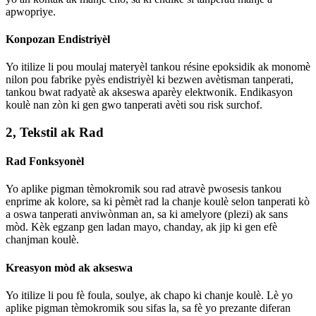
apwopriye.
Konpozan Endistriyèl
Yo itilize li pou moulaj materyèl tankou résine epoksidik ak monomè
nilon pou fabrike pyès endistriyèl ki bezwen avètisman tanperati,
tankou bwat radyatè ak akseswa aparèy elektwonik. Endikasyon
koulè nan zòn ki gen gwo tanperati avèti sou risk surchof.
2, Tekstil ak Rad
Rad Fonksyonèl
Yo aplike pigman tèmokromik sou rad atravè pwosesis tankou
enprime ak kolore, sa ki pèmèt rad la chanje koulè selon tanperati kò
a oswa tanperati anviwònman an, sa ki amelyore (plezi) ak sans
mòd. Kèk egzanp gen ladan mayo, chanday, ak jip ki gen efè
chanjman koulè.
Kreasyon mòd ak akseswa
Yo itilize li pou fè foula, soulye, ak chapo ki chanje koulè. Lè yo
aplike pigman tèmokromik sou sifas la, sa fè yo prezante diferan