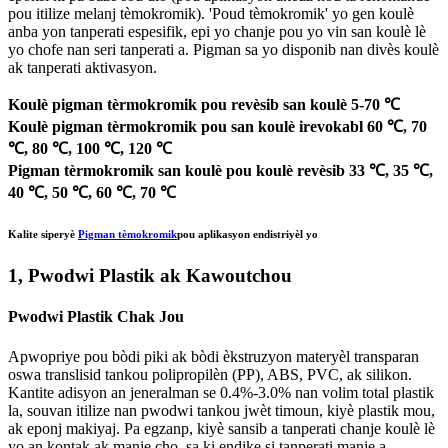
pou itilize melanj tèmokromik). 'Poud tèmokromik' yo gen koulè
anba yon tanperati espesifik, epi yo chanje pou yo vin san koulè lè
yo chofe nan seri tanperati a. Pigman sa yo disponib nan divès koulè
ak tanperati aktivasyon.
Koulè pigman tèrmokromik pou revèsib san koulè 5-70 ℃
Koulè pigman tèrmokromik pou san koulè irevokabl 60 ℃, 70
℃, 80 ℃, 100 ℃, 120 ℃
Pigman tèrmokromik san koulè pou koulè revèsib 33 ℃, 35 ℃,
40 ℃, 50 ℃, 60 ℃, 70 ℃
Kalite siperyè
Pigman tèmokromik
pou aplikasyon endistriyèl yo
1, Pwodwi Plastik ak Kawoutchou
Pwodwi Plastik Chak Jou
Apwopriye pou bòdi piki ak bòdi èkstruzyon materyèl transparan
oswa translisid tankou polipropilèn (PP), ABS, PVC, ak silikon.
Kantite adisyon an jeneralman se 0.4%-3.0% nan volim total plastik
la, souvan itilize nan pwodwi tankou jwèt timoun, kiyè plastik mou,
ak eponj makiyaj. Pa egzanp, kiyè sansib a tanperati chanje koulè lè
yo an kontak ak manje cho, sa ki endike si tanperati manje a