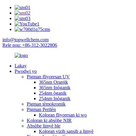
info@topwellchem.com
Rele nou: +86-312-3022806
Lakay
Pwodwi yo
Pigman fliyoresan UV
365nm Oranjik
365nm Inòganik
254nm òganik
254nm Inòganik
Pigman tèmokromik
Pigman Perilèn
Koloran fliyoresan ki wo
Koloran ki absòbe NIR
Absòbe limyè ble
Koloran vizib sansib a limyè