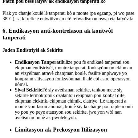
Patch pou bese lafyèv ak endikasyon tanperati kò
Plak yo chanje koulè lè tanperati kò a monte (pa egzanp, pi wo pase
38°C), sa ki reflete entwitivman efè refwadisman oswa eta lafyèv la.
6. Endikasyon anti-kontrefason ak kontwòl
tanperati
Jaden Endistriyèl ak Sekirite
Endikasyon Tanperati
Itilize pou fè endikatè tanperati sou
ekipman endistriyèl, montre tanperati fonksyònman ekipman
an vizyèlman atravè chanjman koulè, fasilite anplwaye yo
konprann sitiyasyon fonksyònman li alè epi asire operasyon
nòmal.
Siyal Sekirite
Fè siy avètisman sekirite, tankou mete siy
sekirite termokromik ozalantou ekipman pou konbat dife,
ekipman elektrik, ekipman chimik, elatriye. Lè tanperati a
monte yon fason anòmal, koulè siy la chanje pou raple moun
yo pou yo peye atansyon sou sekirite, jwe yon wòl nan
avètisman bonè ak pwoteksyon.
Limitasyon ak Prekosyon Itilizasyon