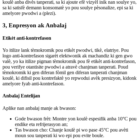
koulè anba divès tanperati, sa ki ajoute efè vizyèl inik nan soulye yo,
sa ki satisfè demann konsomatè yo pou soulye pèsonalize, epi sa ki
amelyore pwodwi a (plezi).
3, Enpresyon ak Anbalaj
Etikèt anti-kontrefason
Yo itilize lank tèmokromik pou etikèt pwodwi, tikè, elatriye. Pou
logo anti-kontrefason sigarèt elektwonik ak machandiz ki gen gwo
valè, yo ka itilize pigman tèmokromik pou fè etikèt anti-kontrefason,
pou verifye otantisite pwodwi a atravè chanjman tanperati. Poud
tèmokromik ki gen diferan fòmil gen diferan tanperati chanjman
koulè, ki difisil pou kontrefaktè yo repwodui avèk presizyon, kidonk
amelyore fyab anti-kontrefason.
Anbalaj Entelijan
Aplike nan anbalaj manje ak bwason:
Gode bwason frèt: Montre yon koulè espesifik anba 10°C pou
endike eta refrijerasyon an;
Tas bwason cho: Chanje koulè pi wo pase 45°C pou avèti
moun sou tanperati ki wo epi pou evite boule.