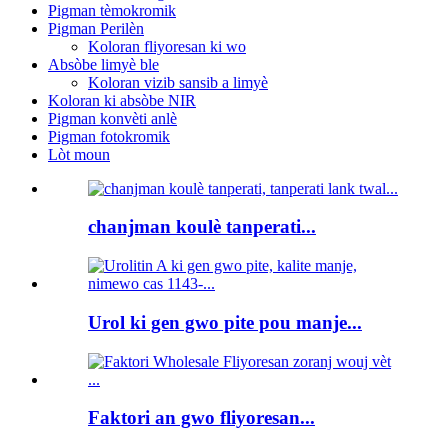
Pigman tèmokromik
Pigman Perilèn
Koloran fliyoresan ki wo
Absòbe limyè ble
Koloran vizib sansib a limyè
Koloran ki absòbe NIR
Pigman konvèti anlè
Pigman fotokromik
Lòt moun
chanjman koulè tanperati...
Urol ki gen gwo pite pou manje...
Faktori an gwo fliyoresan...