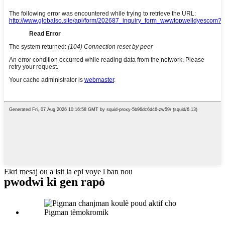
Ekri mesaj ou a isit la epi voye l ban nou
pwodwi ki gen rapò