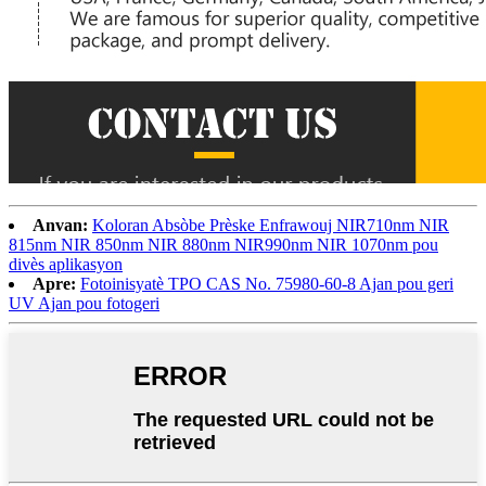
Anvan:
Koloran Absòbe Prèske Enfrawouj NIR710nm NIR
815nm NIR 850nm NIR 880nm NIR990nm NIR 1070nm pou
divès aplikasyon
Apre:
Fotoinisyatè TPO CAS No. 75980-60-8 Ajan pou geri
UV Ajan pou fotogeri