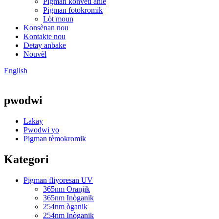
Pigman konvèti anlè
Pigman fotokromik
Lòt moun
Konsènan nou
Kontakte nou
Detay anbake
Nouvèl
English
pwodwi
Lakay
Pwodwi yo
Pigman tèmokromik
Kategori
Pigman fliyoresan UV
365nm Oranjik
365nm Inòganik
254nm òganik
254nm Inòganik