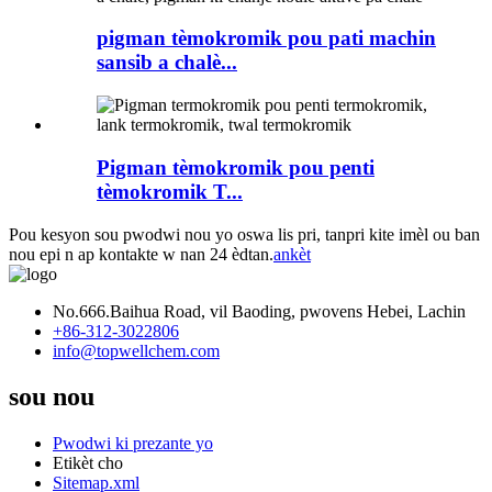
pigman tèmokromik pou pati machin
sansib a chalè...
Pigman tèmokromik pou penti
tèmokromik T...
Pou kesyon sou pwodwi nou yo oswa lis pri, tanpri kite imèl ou ban
nou epi n ap kontakte w nan 24 èdtan.
ankèt
No.666.Baihua Road, vil Baoding, pwovens Hebei, Lachin
+86-312-3022806
info@topwellchem.com
sou nou
Pwodwi ki prezante yo
Etikèt cho
Sitemap.xml