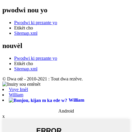
pwodwi nou yo
Pwodwi ki prezante yo
Etikèt cho
Sitemap.xml
nouvèl
Pwodwi ki prezante yo
Etikèt cho
Sitemap.xml
© Dwa otè - 2010-2021 : Tout dwa rezève.
Voye Imèl
William
William
Android
x