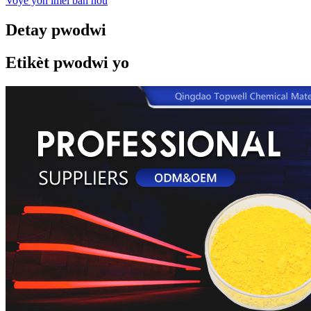
Voye yon imèl ban nou
Detay pwodwi
Etikèt pwodwi yo