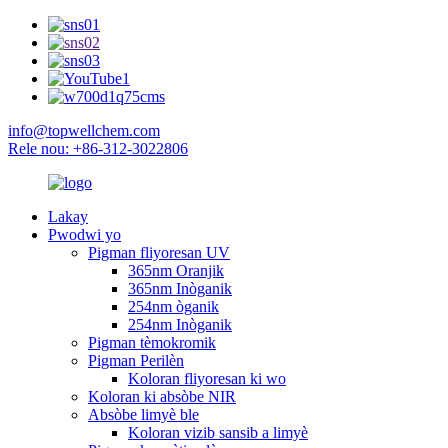
info@topwellchem.com
Rele nou: +86-312-3022806
Lakay
Pwodwi yo
Pigman fliyoresan UV
365nm Oranjik
365nm Inòganik
254nm òganik
254nm Inòganik
Pigman tèmokromik
Pigman Perilèn
Koloran fliyoresan ki wo
Koloran ki absòbe NIR
Absòbe limyè ble
Koloran vizib sansib a limyè