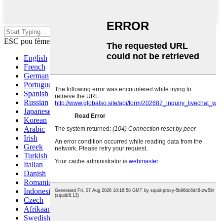
Peze Antre pou chèche oubyen
ESC pou fèmen
English
French
German
Portuguese
Spanish
Russian
Japanese
Korean
Arabic
Irish
Greek
Turkish
Italian
Danish
Romanian
Indonesian
Czech
Afrikaans
Swedish