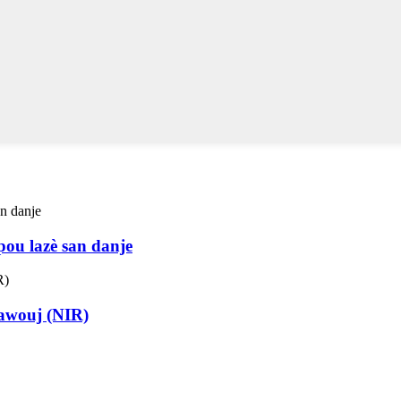
ou lazè san danje
awouj (NIR)