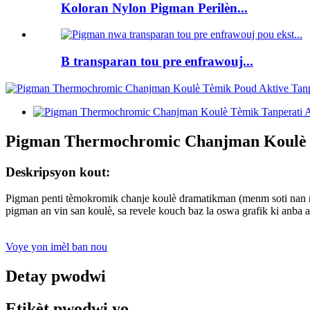
Koloran Nylon Pigman Perilèn...
B transparan tou pre enfrawouj...
Pigman Thermochromic Chanjman Koulè T
Deskripsyon kout:
Pigman penti tèmokromik chanje koulè dramatikman (menm soti nan nwa r
pigman an vin san koulè, sa revele kouch baz la oswa grafik ki anba a
Voye yon imèl ban nou
Detay pwodwi
Etikèt pwodwi yo