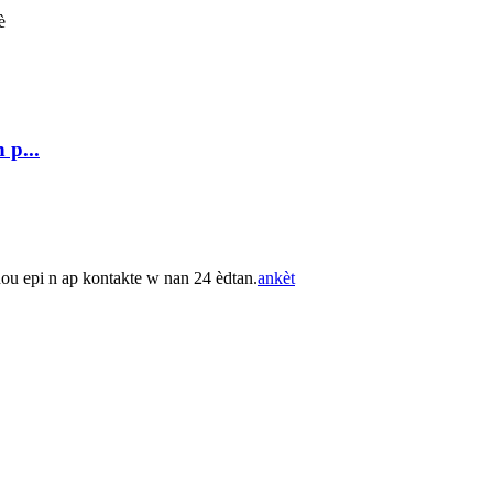
 p...
nou epi n ap kontakte w nan 24 èdtan.
ankèt