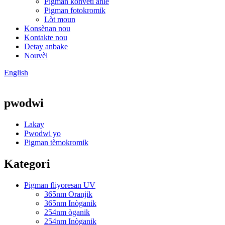
Pigman konvèti anlè
Pigman fotokromik
Lòt moun
Konsènan nou
Kontakte nou
Detay anbake
Nouvèl
English
pwodwi
Lakay
Pwodwi yo
Pigman tèmokromik
Kategori
Pigman fliyoresan UV
365nm Oranjik
365nm Inòganik
254nm òganik
254nm Inòganik