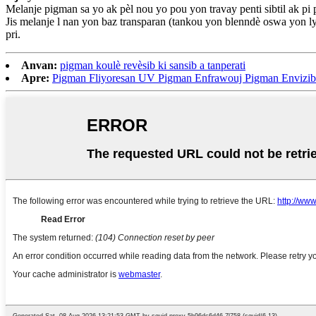
Melanje pigman sa yo ak pèl nou yo pou yon travay penti sibtil ak pi 
Jis melanje l nan yon baz transparan (tankou yon blenndè oswa yon lya
pri.
Anvan:
pigman koulè revèsib ki sansib a tanperati
Apre:
Pigman Fliyoresan UV Pigman Enfrawouj Pigman Envizib 