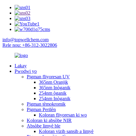
info@topwellchem.com
Rele nou: +86-312-3022806
Lakay
Pwodwi yo
Pigman fliyoresan UV
365nm Oranjik
365nm Inòganik
254nm òganik
254nm Inòganik
Pigman tèmokromik
Pigman Perilèn
Koloran fliyoresan ki wo
Koloran ki absòbe NIR
Absòbe limyè ble
Koloran vizib sansib a limyè