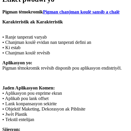
Pigman tèmokromik
Pigman chanjman koulè sansib a chalè
Karakteristik ak Karakteristik
• Ranje tanperati varyab
• Chanjman koulè evidan nan tanperati defini an
• Ki estab
• Chanjman koulè revèsib
Aplikasyon yo:
Pigman tèmokromik revèsib disponib pou aplikasyon endistriyèl.
Jaden Aplikasyon Komen:
• Aplikasyon pou enprime ekran
• Aplikab pou lank offset
• Lank konpansasyon sekirite
• Objektif Maketing, Dekorasyon ak Piblisite
• Jwèt Plastik
• Tekstil entelijan
Sijesyon: