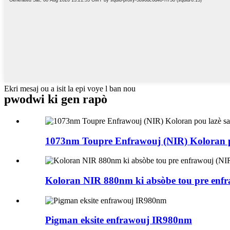
Ekri mesaj ou a isit la epi voye l ban nou
pwodwi ki gen rapò
1073nm Toupre Enfrawouj (NIR) Koloran p
Koloran NIR 880nm ki absòbe tou pre enfr
Pigman eksite enfrawouj IR980nm