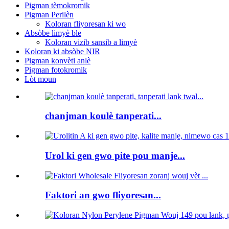
Pigman tèmokromik
Pigman Perilèn
Koloran fliyoresan ki wo
Absòbe limyè ble
Koloran vizib sansib a limyè
Koloran ki absòbe NIR
Pigman konvèti anlè
Pigman fotokromik
Lòt moun
chanjman koulè tanperati...
Urol ki gen gwo pite pou manje...
Faktori an gwo fliyoresan...