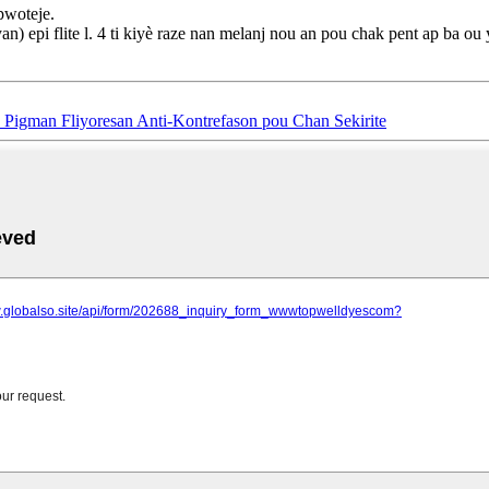
pwoteje.
n) epi flite l. 4 ti kiyè raze nan melanj nou an pou chak pent ap ba ou
Pigman Fliyoresan Anti-Kontrefason pou Chan Sekirite