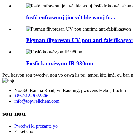
fosfò enfrawouj jòn vèt ble wouj fo...
Pigman fliyoresan UV pou anti-falsifikasyon
Fosfò konvèsyon IR 980nm
Pou kesyon sou pwodwi nou yo oswa lis pri, tanpri kite imèl ou ban 
No.666.Baihua Road, vil Baoding, pwovens Hebei, Lachin
+86-312-3022806
info@topwellchem.com
sou nou
Pwodwi ki prezante yo
Etikèt cho