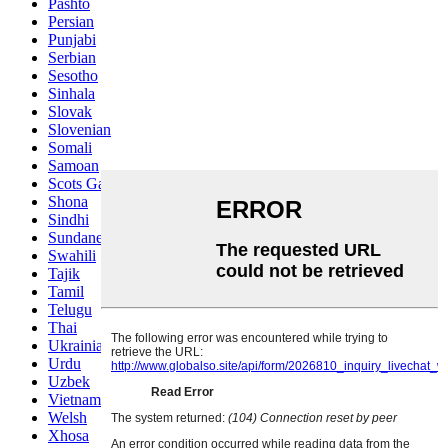
Pashto
Persian
Punjabi
Serbian
Sesotho
Sinhala
Slovak
Slovenian
Somali
Samoan
Scots Gaelic
Shona
Sindhi
Sundanese
Swahili
Tajik
Tamil
Telugu
Thai
Ukrainian
Urdu
Uzbek
Vietnamese
Welsh
Xhosa