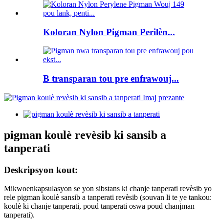
Koloran Nylon Pigman Perilèn...
B transparan tou pre enfrawouj...
pigman koulè revèsib ki sansib a
tanperati
Deskripsyon kout:
Mikwoenkapsulasyon se yon sibstans ki chanje tanperati revèsib yo
rele pigman koulè sansib a tanperati revèsib (souvan li te ye tankou:
koulè ki chanje tanperati, poud tanperati oswa poud chanjman
tanperati).