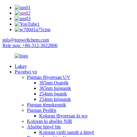
info@topwellchem.com
Rele nou: +86-312-3022806
Lakay
Pwodwi yo
Pigman fliyoresan UV
365nm Oranjik
365nm Inòganik
254nm òganik
254nm Inòganik
Pigman tèmokromik
Pigman Perilèn
Koloran fliyoresan ki wo
Koloran ki absòbe NIR
Absòbe limyè ble
Koloran vizib sansib a limyè