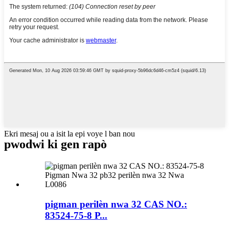
Ekri mesaj ou a isit la epi voye l ban nou
pwodwi ki gen rapò
pigman perilèn nwa 32 CAS NO.:
83524-75-8 P...