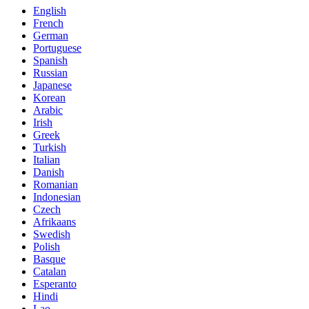
English
French
German
Portuguese
Spanish
Russian
Japanese
Korean
Arabic
Irish
Greek
Turkish
Italian
Danish
Romanian
Indonesian
Czech
Afrikaans
Swedish
Polish
Basque
Catalan
Esperanto
Hindi
Lao