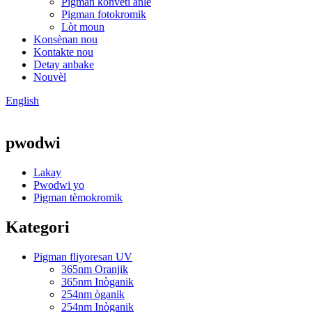
Pigman konvèti anlè
Pigman fotokromik
Lòt moun
Konsènan nou
Kontakte nou
Detay anbake
Nouvèl
English
pwodwi
Lakay
Pwodwi yo
Pigman tèmokromik
Kategori
Pigman fliyoresan UV
365nm Oranjik
365nm Inòganik
254nm òganik
254nm Inòganik