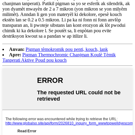
chanjman tanperati). Patikil pigman sa yo se esferik ak silendrik, ak
yon dyamèt mwayèn de 2 a 7 mikron (yon mikron se yon milyèm
milimèt). Anndan li gen yon materyèl ki dekolore, epesè kouch
ekstèn lan se 0.2 a 0.5 mikron. Li pa ka ni fonn ni fonn anvlòp
transparan an, li pwoteje sibstans lan kont erozyon ak lòt pwodui
chimik ki ka dekolore l. Se poutèt sa, li enpòtan pou evite
destriksyon kwout sa a pandan w ap itilize li.
Anvan:
Pigman tèmokromik pou penti, kouch, lank
Apre:
Pigman Thermochromic Chanjman Koulè Tèmik
Tanperati Aktive Poud pou kouch