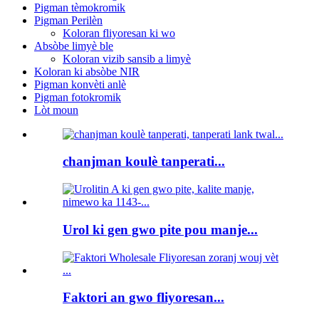
Pigman tèmokromik
Pigman Perilèn
Koloran fliyoresan ki wo
Absòbe limyè ble
Koloran vizib sansib a limyè
Koloran ki absòbe NIR
Pigman konvèti anlè
Pigman fotokromik
Lòt moun
chanjman koulè tanperati...
Urol ki gen gwo pite pou manje...
Faktori an gwo fliyoresan...