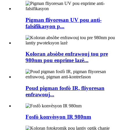
Pigman fliyoresan UV pou anti-
falsifikasyon p...
Koloran absòbe enfrawouj tou pre
980nm pou enprime lazè...
Poud pigman fosfò IR, fliyoresan
enfrawouj...
Fosfò konvèsyon IR 980nm