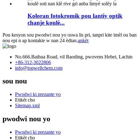
Koloran fotokromik pou lantiy optik
chanje koulè...
Pou kesyon sou pwodwi nou yo oswa lis pri, tanpri kite imèl ou ban
nou epi n ap kontakte w nan 24 èdtan.
ankèt
No.666.Baihua Road, vil Baoding, pwovens Hebei, Lachin
+86-312-3022806
info@topwellchem.com
sou nou
Pwodwi ki prezante yo
Etikèt cho
Sitemap.xml
pwodwi nou yo
Pwodwi ki prezante yo
Etikèt cho