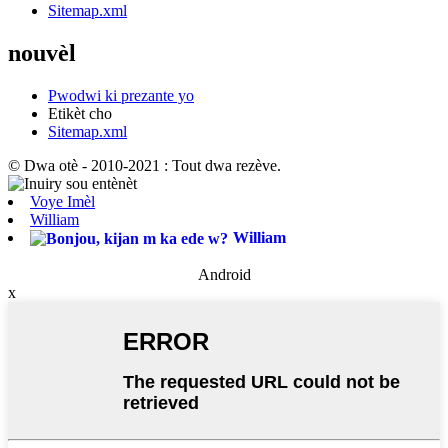
Sitemap.xml
nouvèl
Pwodwi ki prezante yo
Etikèt cho
Sitemap.xml
© Dwa otè - 2010-2021 : Tout dwa rezève.
Voye Imèl
William
William
Android
x