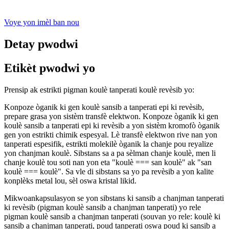
Voye yon imèl ban nou
Detay pwodwi
Etikèt pwodwi yo
Prensip ak estrikti pigman koulè tanperati koulè revèsib yo:
Konpoze òganik ki gen koulè sansib a tanperati epi ki revèsib,
prepare grasa yon sistèm transfè elektwon. Konpoze òganik ki gen
koulè sansib a tanperati epi ki revèsib a yon sistèm kromofò òganik
gen yon estrikti chimik espesyal. Lè transfè elektwon rive nan yon
tanperati espesifik, estrikti molekilè òganik la chanje pou reyalize
yon chanjman koulè. Sibstans sa a pa sèlman chanje koulè, men li
chanje koulè tou soti nan yon eta "koulè === san koulè" ak "san
koulè === koulè". Sa vle di sibstans sa yo pa revèsib a yon kalite
konplèks metal lou, sèl oswa kristal likid.
Mikwoankapsulasyon se yon sibstans ki sansib a chanjman tanperati
ki revèsib (pigman koulè sansib a chanjman tanperati) yo rele
pigman koulè sansib a chanjman tanperati (souvan yo rele: koulè ki
sansib a chanjman tanperati, poud tanperati oswa poud ki sansib a