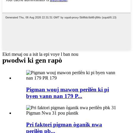
Ekri mesaj ou a isit la epi voye l ban nou
pwodwi ki gen rapò
Pigman wouj mawon perilèn ki pi
byen vann nan 179 P...
Pri faktori pigman òganik nwa
perilèn pb...