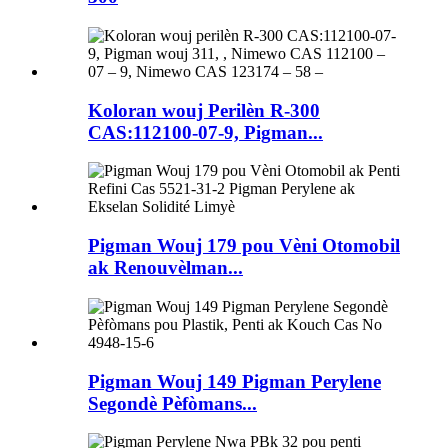
Koloran wouj Perilèn R-300
CAS:112100-07-9, Pigman...
Pigman Wouj 179 pou Vèni Otomobil
ak Renouvèlman...
Pigman Wouj 149 Pigman Perylene
Segondè Pèfòmans...