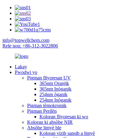
info@topwellchem.com
Rele nou: +86-312-3022806
Lakay
Pwodwi yo
Pigman fliyoresan UV
365nm Oranjik
365nm Inòganik
254nm òganik
254nm Inòganik
Pigman tèmokromik
Pigman Perilèn
Koloran fliyoresan ki wo
Koloran ki absòbe NIR
Absòbe limyè ble
Koloran vizib sansib a limyè