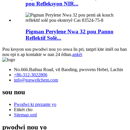
pou Refleksyon NIR...
Pigman Perylene Nwa 32 pou Panno
Reflektif Solè...
Pou kesyon sou pwodwi nou yo oswa lis pri, tanpri kite imèl ou ban
nou epi n ap kontakte w nan 24 èdtan.
ankèt
No.666.Baihua Road, vil Baoding, pwovens Hebei, Lachin
+86-312-3022806
info@topwellchem.com
sou nou
Pwodwi ki prezante yo
Etikèt cho
Sitemap.xml
pwodwi nou yo