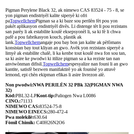
Pigman Perylene Black 32, ak nimewo CAS 83524 - 75 - 8, se
yon pigman endistriyèl kalite siperyè ki ofri
pa
Topwellchem
Pigman sa a ki baze sou perilèn fèt pou yon
pakèt aplikasyon endistriyèl divès. Li distenge tèt li pou rezistans
san parèy li ak estabilite koulè eksepsyonèl li, sa ki fè li chwa
pafè a pou fabrikasyon kouch, plastik ak
lank.
Topwellchem
angaje pou bay bon jan kalite ak pèfòmans
konsistan bay tout kliyan an gwo. Avèk yon rezistans siperyè a
limyè ak estabilite chalè, li ka kenbe tout koulè nwa fon sou tan,
sa ki asire ke pwodwi ki itilize pigman sa a ka reziste tan nan
anviwònman difisil.
Topwellchem
espesyalize nan founi li an gwo
kantite, satisfè bezwen manifaktirè yo ak founisè yo atravè
lemond, epi chèn ekipman efikas li asire livrezon alè.
Non pwodwi:
NWA PERILÈN 32 PBk 32
(PIGMAN NWA
32)
Kòd:
PBL32-LP
Kont-tip:
Paliogen Nwa L0086
CINO.:
71133
NIMEWO CAS:
83524-75-8
NIMEWO EINECS:
280-472-4
Pwa molekilè:
630.64
Fòmil Chimik:
C40H26N2O6