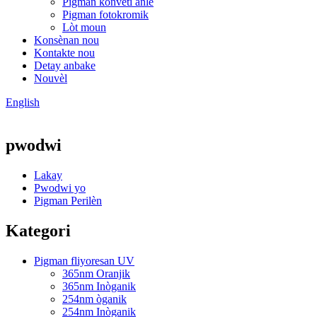
Pigman konvèti anlè
Pigman fotokromik
Lòt moun
Konsènan nou
Kontakte nou
Detay anbake
Nouvèl
English
pwodwi
Lakay
Pwodwi yo
Pigman Perilèn
Kategori
Pigman fliyoresan UV
365nm Oranjik
365nm Inòganik
254nm òganik
254nm Inòganik