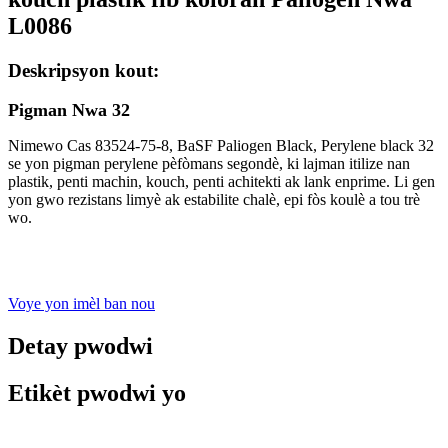
L0086
Deskripsyon kout:
Pigman Nwa 32
Nimewo Cas 83524-75-8, BaSF Paliogen Black, Perylene black 32
se yon pigman perylene pèfòmans segondè, ki lajman itilize nan
plastik, penti machin, kouch, penti achitekti ak lank enprime. Li gen
yon gwo rezistans limyè ak estabilite chalè, epi fòs koulè a tou trè
wo.
Voye yon imèl ban nou
Detay pwodwi
Etikèt pwodwi yo