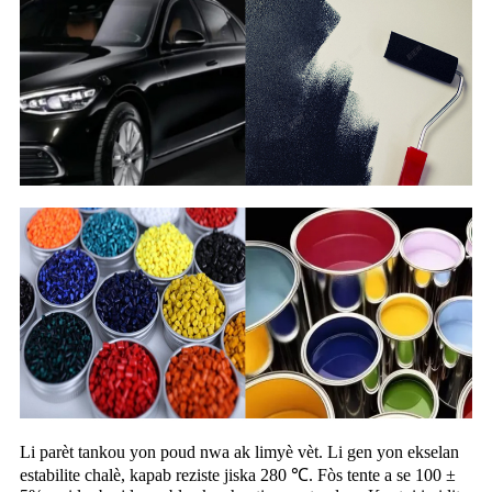
Li parèt tankou yon poud nwa ak limyè vèt. Li gen yon ekselan
estabilite chalè, kapab reziste jiska 280 ℃. Fòs tente a se 100 ±