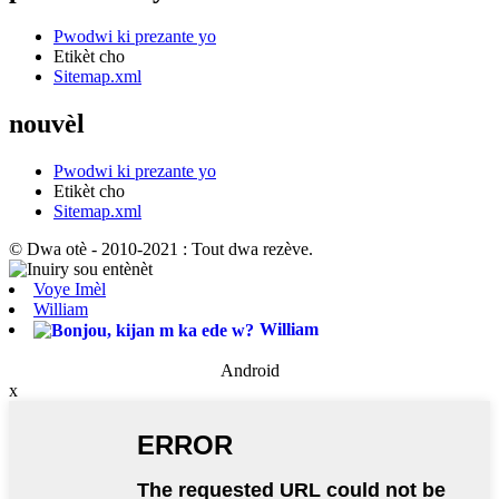
Pwodwi ki prezante yo
Etikèt cho
Sitemap.xml
nouvèl
Pwodwi ki prezante yo
Etikèt cho
Sitemap.xml
© Dwa otè - 2010-2021 : Tout dwa rezève.
Voye Imèl
William
William
Android
x