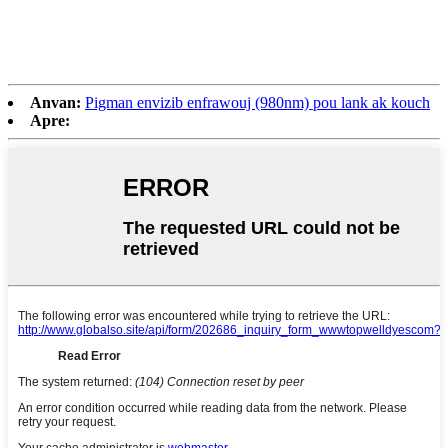
Anvan:
Pigman envizib enfrawouj (980nm) pou lank ak kouch
Apre: