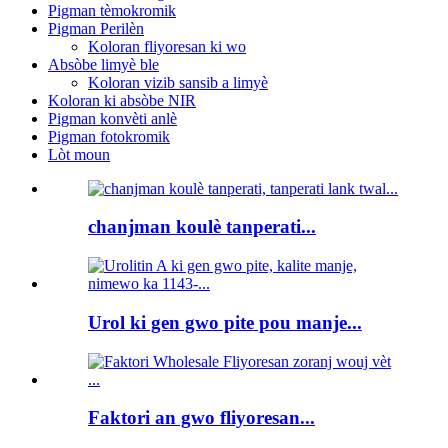
Pigman tèmokromik
Pigman Perilèn
Koloran fliyoresan ki wo
Absòbe limyè ble
Koloran vizib sansib a limyè
Koloran ki absòbe NIR
Pigman konvèti anlè
Pigman fotokromik
Lòt moun
chanjman koulè tanperati...
Urol ki gen gwo pite pou manje...
Faktori an gwo fliyoresan...