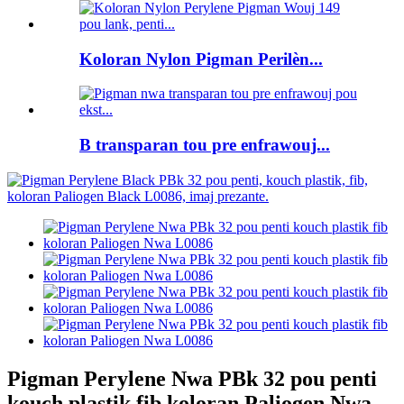
Koloran Nylon Pigman Perilèn...
B transparan tou pre enfrawouj...
Pigman Perylene Nwa PBk 32 pou penti
kouch plastik fib koloran Paliogen Nwa