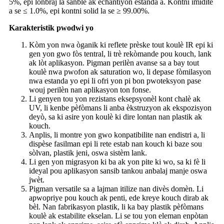
5%, epi lonbraj la sanble ak echantiyon estanda a. Kontni imidite
a se ≤ 1.0%, epi kontni solid la se ≥ 99.00%.
Karakteristik pwodwi yo
Kòm yon nwa òganik ki reflete prèske tout koulè IR epi ki
gen yon gwo fòs tentral, li trè rekòmande pou kouch, lank
ak lòt aplikasyon. Pigman perilèn avanse sa a bay tout
koulè nwa pwofon ak saturation wo, li depase fòmilasyon
nwa estanda yo epi li ofri yon pi bon pwoteksyon pase
wouj perilèn nan aplikasyon ton fonse.
Li genyen tou yon rezistans eksepsyonèl kont chalè ak
UV, li kenbe pèfòmans li anba èkstruzyon ak ekspozisyon
deyò, sa ki asire yon koulè ki dire lontan nan plastik ak
kouch.
Anplis, li montre yon gwo konpatibilite nan endistri a, li
dispèse fasilman epi li rete estab nan kouch ki baze sou
sòlvan, plastik jeni, oswa sistèm lank.
Li gen yon migrasyon ki ba ak yon pite ki wo, sa ki fè li
ideyal pou aplikasyon sansib tankou anbalaj manje oswa
jwèt.
Pigman versatile sa a lajman itilize nan divès domèn. Li
apwopriye pou kouch ak penti, ede kreye kouch dirab ak
bèl. Nan fabrikasyon plastik, li ka bay plastik pèfòmans
koulè ak estabilite ekselan. Li se tou yon eleman enpòtan