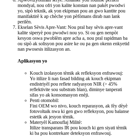
mondyal, nou ofri yon kalite konstan nan pakèt pwodwi
yo, sipò teknik, ak yon ekipman pou an gwo kantite pou
manifaktirè k ap chèche yon pèfòmans dirab nan lank
perilèn.
Ekselan Sèvis Apre-Vant: Nou pral bay sèvis apre-vant
kalite siperyè pou pwodwi nou yo. Si ou gen nenpòt
kesyon oswa pwoblèm apre acha a, nou pral rapidman ba
ou sipò ak solisyon pou asire ke ou pa gen okenn enkyetid
nan pwosesis itilizasyon an.
Aplikasyon yo
Kouch izolasyon tèmik ak refleksyon enfrawouj:
Yo itilize li nan fasad bilding ak kouch ekipman
endistriyèl pou reflete radyasyon NIR (> 45%
reflektivite sou substrats blan), diminye tanperati
sifas yo ak konsomasyon enèji.
Penti otomobil:
Fini OEM wo nivo, kouch reparasyon, ak fèy dèyè
fotovoltaik nwa ki gen gwo refleksyon, pou balanse
estetik ak jesyon tèmik.
Materyèl Kamouflaj Militè:
Itilize transparans IR pou kouch ki gen siyati tèmik
ki ba pou kontrekare deteksyon enfrawouj.