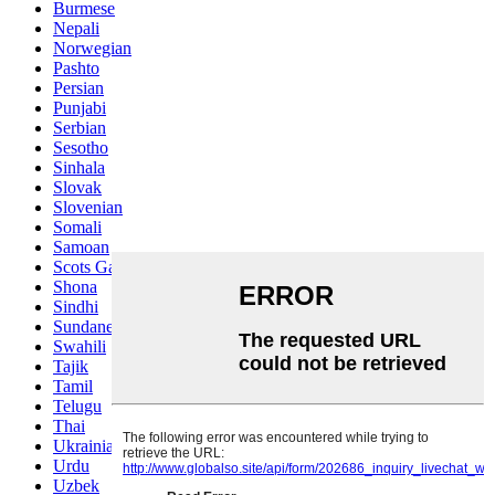
Burmese
Nepali
Norwegian
Pashto
Persian
Punjabi
Serbian
Sesotho
Sinhala
Slovak
Slovenian
Somali
Samoan
Scots Gaelic
Shona
Sindhi
Sundanese
Swahili
Tajik
Tamil
Telugu
Thai
Ukrainian
Urdu
Uzbek