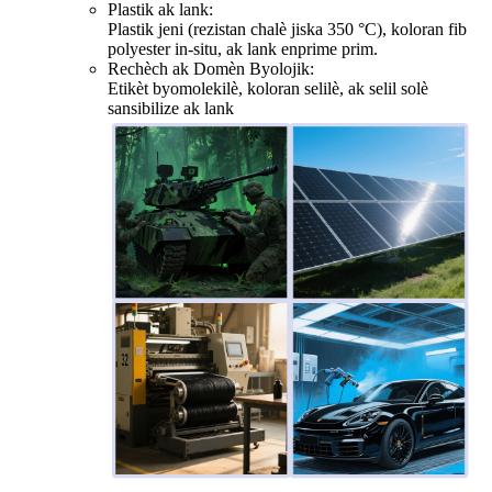
Plastik ak lank:
Plastik jeni (rezistan chalè jiska 350 °C), koloran fib
polyester in-situ, ak lank enprime prim.
Rechèch ak Domèn Byolojik:
Etikèt byomolekilè, koloran selilè, ak selil solè
sansibilize ak lank