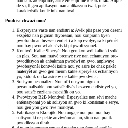
nan lank ak enprime, asire efè enprime klè ak dirab. Anplis
de sa, li gen aplikasyon nan aplikasyon twal, pote
karakteristik koulè inik nan twal.
Poukisa chwazi nou?
Eksperyans vaste nan endistri a: Avèk plis pase yon deseni
ekspètiz nan pigman fliyoresan, nou konprann byen
pwofondman bezwen endistri a k ap evolye, sa ki pèmèt
nou bay pwodwi ak sèvis ki pi pwofesyonèl.
Kontwòl Kalite Siperyè: Nou gen kontwòl kalite ki solid
an plas. Soti nan matyè premyè rive nan echantiyon pre-
pwodiksyon ak anbakman pwodwi an gwo, anplwaye
pwofesyonèl kontwòl kalite nou yo asire ke chak pakèt
materyèl an gwo gen menm kalite siperyè ak echantiyon
yo, kidonk ou ka asire w de kalite pwodwi a.
Solisyon pèsonalize: Nou ofri opsyon pigman
personnalisable pou satisfè divès bezwen endistriyèl yo,
pou satisfè egzijans espesifik ou yo.
Pwovizyon B2B Mondyal: Espesyalize nan sèvi mache
entènasyonal yo ak solisyon an gwo ki konsistan e serye,
nou gen yon gwo rive mondyal.
Fabrikasyon Ekolojik: Nou angaje nou pou nou bay
solisyon ki respekte anviwònman an, sitou nan pratik
pwodiksyon dirab.
Apwovizyonman serye: Antanke yon founisè perilèn